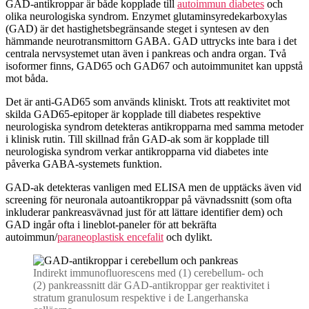
GAD-antikroppar är både kopplade till
autoimmun diabetes
och
olika neurologiska syndrom. Enzymet glutaminsyredekarboxylas
(GAD) är det hastighetsbegränsande steget i syntesen av den
hämmande neurotransmittorn GABA. GAD uttrycks inte bara i det
centrala nervsystemet utan även i pankreas och andra organ. Två
isoformer finns, GAD65 och GAD67 och autoimmunitet kan uppstå
mot båda.
Det är anti-GAD65 som används kliniskt. Trots att reaktivitet mot
skilda GAD65-epitoper är kopplade till diabetes respektive
neurologiska syndrom detekteras antikropparna med samma metoder
i klinisk rutin. Till skillnad från GAD-ak som är kopplade till
neurologiska syndrom verkar antikropparna vid diabetes inte
påverka GABA-systemets funktion.
GAD-ak detekteras vanligen med ELISA men de upptäcks även vid
screening för neuronala autoantikroppar på vävnadssnitt (som ofta
inkluderar pankreasvävnad just för att lättare identifier dem) och
GAD ingår ofta i lineblot-paneler för att bekräfta
autoimmun/
paraneoplastisk encefalit
och dylikt.
Indirekt immunofluorescens med (1) cerebellum- och
(2) pankreassnitt där GAD-antikroppar ger reaktivitet i
stratum granulosum respektive i de Langerhanska