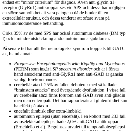
endast ett “minor criterium” för diagnos. Även anti-glycin ɑ1-
receptor (GlyRɑ1)-antikroppar ses vid SPS och dessa har möjligen
en större sannolikhet att vara patogena då de binder till en
extracellulär struktur, och dessa tenderar att oftare svara på
immunomodulerande behandling.
Cirka 35% av de med SPS har också autoimmun diabetes (DM typ
I) och i mindre utsträckning andra autoimmuna sjukdomar.
På senare tid har allt fler neurologiska syndrom kopplats till GAD-
ak, bland annat:
Progressive Encephalomyelitis with Rigidity and Myoclonus
(PERM) som ingår i
SP spectrum disorder
och är i första
hand associerat med anti-GlyRɑ1 men anti-GAD är ganska
vanligt förekommande.
cerebellär ataxi. 25% av fallen debuterar med så kallade
“brainstem attacks” med övergående dysfunktion. I vissa fall
av cerebellär ataxi finns förutom anti-GAD även anti-gliadin
men utan enteropati. Det har rapporterats att glutenfri diet kan
ha effekt på ataxin.
encefalit (limbisk eller extra-limbisk).
autoimmun epilepsi (utan encefalit). I en kohort med 233 fall
av oselekterad epilepsi hade 2,6% anti-GAD antikroppar
(Errichiello et al). Begränsas urvalet till temporallobsepilepsi