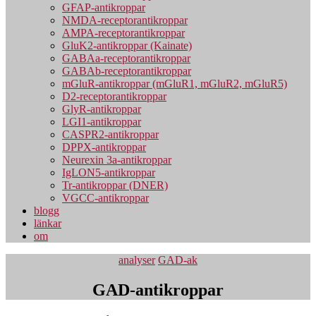
GFAP-antikroppar
NMDA-receptorantikroppar
AMPA-receptorantikroppar
GluK2-antikroppar (Kainate)
GABAa-receptorantikroppar
GABAb-receptorantikroppar
mGluR-antikroppar (mGluR1, mGluR2, mGluR5)
D2-receptorantikroppar
GlyR-antikroppar
LGI1-antikroppar
CASPR2-antikroppar
DPPX-antikroppar
Neurexin 3a-antikroppar
IgLON5-antikroppar
Tr-antikroppar (DNER)
VGCC-antikroppar
blogg
länkar
om
Kategorier
analyser
GAD-ak
GAD-antikroppar