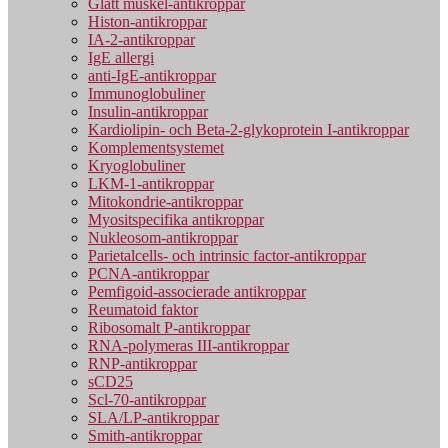
Glatt muskel-antikroppar
Histon-antikroppar
IA-2-antikroppar
IgE allergi
anti-IgE-antikroppar
Immunoglobuliner
Insulin-antikroppar
Kardiolipin- och Beta-2-glykoprotein I-antikroppar
Komplementsystemet
Kryoglobuliner
LKM-1-antikroppar
Mitokondrie-antikroppar
Myositspecifika antikroppar
Nukleosom-antikroppar
Parietalcells- och intrinsic factor-antikroppar
PCNA-antikroppar
Pemfigoid-associerade antikroppar
Reumatoid faktor
Ribosomalt P-antikroppar
RNA-polymeras III-antikroppar
RNP-antikroppar
sCD25
Scl-70-antikroppar
SLA/LP-antikroppar
Smith-antikroppar