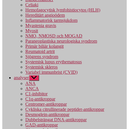
Celiaki
Hemofagocytisk lymfohistiocytos (HLH)
Hereditärt angioödem
Inflammatorisk tarmsjukdom
Myastenia gravis
Myosit
NMO, NMOSD och MOGAD
Paraneoplastiska neurologiska syndrom
Primär biliär kolangit
Reumatoid artrit
Sjögrens syndrom
Systemisk lupus erythematosus
Systemisk skleros
Variabel immunbrist (CVID)
analyser
Visa
undermeny
ANA
ANCA
C1-inhibitor
C1q-antikroppar
Centromer-antikroppar
Cykliska citrullinerade peptider-antikroppar
Desmoglein-antikroppar
Dubbelsträngat DNA-antikroppar
GAD-antikroppar