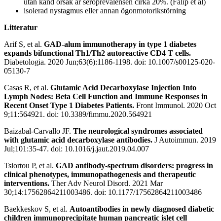
utan känd orsak är seroprevalensen cirka 20%. (Falip et al)
isolerad nystagmus eller annan ögonmotorikstörning
Litteratur
Arif S, et al.
GAD-alum immunotherapy in type 1 diabetes
expands bifunctional Th1/Th2 autoreactive CD4 T cells.
Diabetologia. 2020 Jun;63(6):1186-1198. doi: 10.1007/s00125-020-
05130-7
Casas R, et al.
Glutamic Acid Decarboxylase Injection Into
Lymph Nodes: Beta Cell Function and Immune Responses in
Recent Onset Type 1 Diabetes Patients.
Front Immunol. 2020 Oct
9;11:564921. doi: 10.3389/fimmu.2020.564921
Baizabal-Carvallo JF.
The neurological syndromes associated
with glutamic acid decarboxylase antibodies.
J Autoimmun. 2019
Jul;101:35-47. doi: 10.1016/j.jaut.2019.04.007
Tsiortou P, et al.
GAD antibody-spectrum disorders: progress in
clinical phenotypes, immunopathogenesis and therapeutic
interventions.
Ther Adv Neurol Disord. 2021 Mar
30;14:17562864211003486. doi: 10.1177/17562864211003486
Baekkeskov S, et al.
Autoantibodies in newly diagnosed diabetic
children immunoprecipitate human pancreatic islet cell