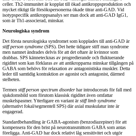
celler. Th2-immunitet är kopplat till ökad antikroppsproduktion och
mycket riktigt får försökspersonerna ökade titrar anti-GAD. Vid
isotypspecifik antikroppsanalys ser man dock att anti-GAD IgG1,
som är Th1-associerad, minskar.
Neurologiska syndrom
Det första neurologiska syndromet som kopplades till anti-GAD är
stiff person syndrome
(SPS). Det hette tidigare stiff man syndrome
men namnet ändrades delvis för att det oftare är kvinnor som
drabbas. SPS kännetecknas av progredierande och fluktuerande
rigiditet som kan förklaras av att antikropparna minskar tillgången på
GABA som behövs för relaxation av antagonistiska muskler. Detta
leder till samtidig kontraktion av agonist och antagonist, därmed
stelheten.
Termen
stiff person spectrum disorder
har introducerats för fall med
sjukdomsbild som förutom klassisk rigiditet även omfattar
muskelspasmer. Ytterligare en variant är
stiff limb syndrome
(alternativt fokal/segmentell SPS) där axial muskulatur inte är
engagerad.
Standardbehandling är GABA-agonism (benzodiazepiner) för att
kompensera för den brist på neurotransmittorn GABA som antas
föreligga. Anti-GAD har dock relativt låg sensitivitet och utgör