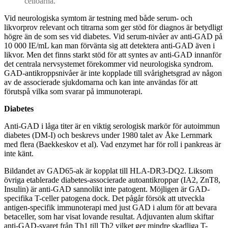
cellöarna.
Vid neurologiska symtom är testning med både serum- och
likvorprov relevant och titrarna som ger stöd för diagnos är betydligt
högre än de som ses vid diabetes. Vid serum-nivåer av anti-GAD på
10 000 IE/mL kan man förvänta sig att detektera anti-GAD även i
likvor. Men det finns starkt stöd för att syntes av anti-GAD innanför
det centrala nervsystemet förekommer vid neurologiska syndrom.
GAD-antikroppsnivåer är inte kopplade till svårighetsgrad av någon
av de associerade sjukdomarna och kan inte användas för att
förutspå vilka som svarar på immunoterapi.
Diabetes
Anti-GAD i låga titer är en viktig serologisk markör för autoimmun
diabetes (DM-I) och beskrevs under 1980 talet av Åke Lernmark
med flera (Baekkeskov et al). Vad enzymet har för roll i pankreas är
inte känt.
Bildandet av GAD65-ak är kopplat till HLA-DR3-DQ2. Liksom
övriga etablerade diabetes-associerade autoantikroppar (IA2, ZnT8,
Insulin) är anti-GAD sannolikt inte patogent. Möjligen är GAD-
specifika T-celler patogena dock. Det pågår försök att utveckla
antigen-specifik immunoterapi med just GAD i alum för att bevara
betaceller, som har visat lovande resultat. Adjuvanten alum skiftar
anti-GAD-svaret från Th1 till Th2 vilket ger mindre skadliga T-