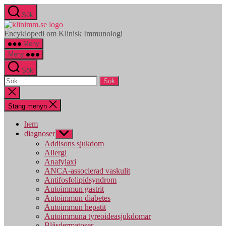
Hoppa
Sök
till
klinimm.se
innehåll
Encyklopedi om Klinisk Immunologi
Meny
Meny
Sök
Sök
efter:
Stäng
sökningen
Stäng menyn
hem
diagnoser
Visa
undermeny
Addisons sjukdom
Allergi
Anafylaxi
ANCA-associerad vaskulit
Antifosfolipidsyndrom
Autoimmun gastrit
Autoimmun diabetes
Autoimmun hepatit
Autoimmuna tyreoideasjukdomar
Blåsdermatoser