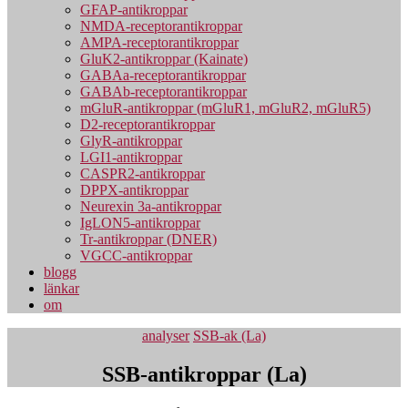
GFAP-antikroppar
NMDA-receptorantikroppar
AMPA-receptorantikroppar
GluK2-antikroppar (Kainate)
GABAa-receptorantikroppar
GABAb-receptorantikroppar
mGluR-antikroppar (mGluR1, mGluR2, mGluR5)
D2-receptorantikroppar
GlyR-antikroppar
LGI1-antikroppar
CASPR2-antikroppar
DPPX-antikroppar
Neurexin 3a-antikroppar
IgLON5-antikroppar
Tr-antikroppar (DNER)
VGCC-antikroppar
blogg
länkar
om
Kategorier
analyser
SSB-ak (La)
SSB-antikroppar (La)