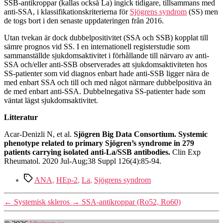
SSB-antikroppar (kallas också La) ingick tidigare, tillsammans med
anti-SSA, i klassifikationskriterierna för
Sjögrens syndrom
(SS) men
de togs bort i den senaste uppdateringen från 2016.
Utan tvekan är dock dubbelpositivitet (SSA och SSB) kopplat till
sämre prognos vid SS. I en internationell registerstudie som
sammanställde sjukdomsaktivitet i förhållande till närvaro av anti-
SSA och/eller anti-SSB observerades att sjukdomsaktiviteten hos
SS-patienter som vid diagnos enbart hade anti-SSB ligger nära de
med enbart SSA och till och med något närmare dubbelpositiva än
de med enbart anti-SSA. Dubbelnegativa SS-patienter hade som
väntat lägst sjukdomsaktivitet.
Litteratur
Acar-Denizli N, et al.
Sjögren Big Data Consortium. Systemic
phenotype related to primary Sjögren’s syndrome in 279
patients carrying isolated anti-La/SSB antibodies.
Clin Exp
Rheumatol. 2020 Jul-Aug;38 Suppl 126(4):85-94.
Etiketter
ANA
,
HEp-2
,
La
,
Sjögrens syndrom
←
Systemisk skleros
→
SSA-antikroppar (Ro52, Ro60)