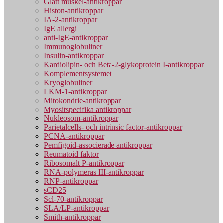
Glatt muskel-antikroppar
Histon-antikroppar
IA-2-antikroppar
IgE allergi
anti-IgE-antikroppar
Immunoglobuliner
Insulin-antikroppar
Kardiolipin- och Beta-2-glykoprotein I-antikroppar
Komplementsystemet
Kryoglobuliner
LKM-1-antikroppar
Mitokondrie-antikroppar
Myositspecifika antikroppar
Nukleosom-antikroppar
Parietalcells- och intrinsic factor-antikroppar
PCNA-antikroppar
Pemfigoid-associerade antikroppar
Reumatoid faktor
Ribosomalt P-antikroppar
RNA-polymeras III-antikroppar
RNP-antikroppar
sCD25
Scl-70-antikroppar
SLA/LP-antikroppar
Smith-antikroppar