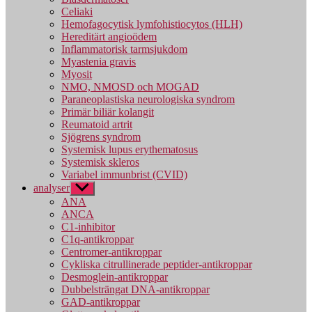
Celiaki
Hemofagocytisk lymfohistiocytos (HLH)
Hereditärt angioödem
Inflammatorisk tarmsjukdom
Myastenia gravis
Myosit
NMO, NMOSD och MOGAD
Paraneoplastiska neurologiska syndrom
Primär biliär kolangit
Reumatoid artrit
Sjögrens syndrom
Systemisk lupus erythematosus
Systemisk skleros
Variabel immunbrist (CVID)
analyser
Visa
undermeny
ANA
ANCA
C1-inhibitor
C1q-antikroppar
Centromer-antikroppar
Cykliska citrullinerade peptider-antikroppar
Desmoglein-antikroppar
Dubbelsträngat DNA-antikroppar
GAD-antikroppar