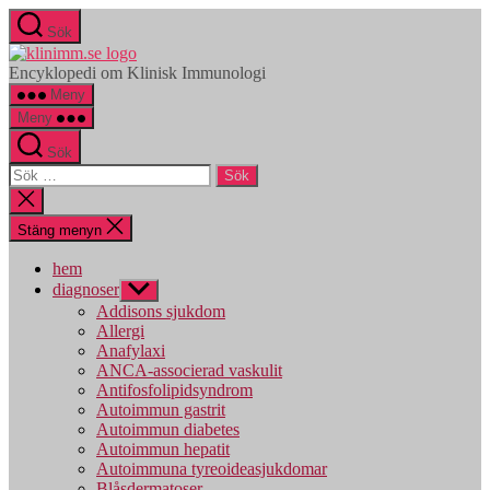
Hoppa
Sök
till
klinimm.se
innehåll
Encyklopedi om Klinisk Immunologi
Meny
Meny
Sök
Sök
efter:
Stäng
sökningen
Stäng menyn
hem
diagnoser
Visa
undermeny
Addisons sjukdom
Allergi
Anafylaxi
ANCA-associerad vaskulit
Antifosfolipidsyndrom
Autoimmun gastrit
Autoimmun diabetes
Autoimmun hepatit
Autoimmuna tyreoideasjukdomar
Blåsdermatoser