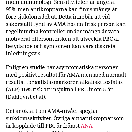
inom immunologi. Sensitiviteten är ungefär
95% men antikropparna kan finns många år
före sjukdomsdebut. Detta innebär att vid
säkerställt fynd av AMA hos en frisk person kan
regelbundna kontroller under många år vara
motiverat eftersom risken att utveckla PBC är
betydande och symtomen kan vara diskreta
inledningsvis.
Enligt en studie har asymtomatiska personer
med positivt resultat för AMA men med normalt
resultat för gallstasmarkören alkaliskt fosfatas
(ALP) 16% risk att insjukna i PBC inom 5 år
(Dahlqvist et al).
Det är oklart om AMA-nivåer speglar
sjukdomsaktivitet. Övriga autoantikroppar som
är kopplade till PBC är främst
ANA
-