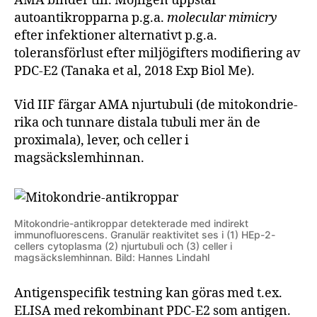
AMA binder till. Möjligen uppstår
autoantikropparna p.g.a.
molecular mimicry
efter infektioner alternativt p.g.a.
toleransförlust efter miljögifters modifiering av
PDC-E2 (Tanaka et al, 2018 Exp Biol Me).
Vid IIF färgar AMA njurtubuli (de mitokondrie-
rika och tunnare distala tubuli mer än de
proximala), lever, och celler i
magsäckslemhinnan.
Mitokondrie-antikroppar detekterade med indirekt
immunofluorescens. Granulär reaktivitet ses i (1) HEp-2-
cellers cytoplasma (2) njurtubuli och (3) celler i
magsäckslemhinnan. Bild: Hannes Lindahl
Antigenspecifik testning kan göras med t.ex.
ELISA med rekombinant PDC-E2 som antigen.