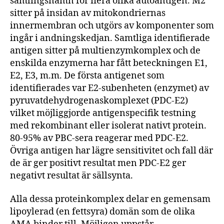
samlingsnamn för flera olika autoantigen. M2
sitter på insidan av mitokondriernas
innermembran och utgörs av komponenter som
ingår i andningskedjan. Samtliga identifierade
antigen sitter på multienzymkomplex och de
enskilda enzymerna har fått beteckningen E1,
E2, E3, m.m. De första antigenet som
identifierades var E2-subenheten (enzymet) av
pyruvatdehydrogenaskomplexet (PDC-E2)
vilket möjliggjorde antigenspecifik testning
med rekombinant eller isolerat nativt protein.
80-95% av PBC-sera reagerar med PDC-E2.
Övriga antigen har lägre sensitivitet och fall där
de är ger positivt resultat men PDC-E2 ger
negativt resultat är sällsynta.
Alla dessa proteinkomplex delar en gemensam
lipoylerad (en fettsyra) domän som de olika