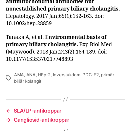
antimitochondrial antibodies but
nonestablished primary biliary cholangitis.
Hepatology. 2017 Jan;65(1):152-163. doi:
10.1002/hep.28859
Tanaka A, et al.
Environmental basis of
primary biliary cholangitis.
Exp Biol Med
(Maywood). 2018 Jan;243(2):184-189. doi:
10.1177/1535370217748893
AMA
,
ANA
,
HEp-2
,
leversjukdom
,
PDC-E2
,
primär
Etiketter
biliär kolangit
←
SLA/LP-antikroppar
→
Gangliosid-antikroppar