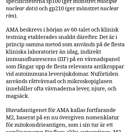
specificiteterna sp100 (ger mönstret
multiple
nuclear dots
) och gp210 (ger mönstret
nuclear
rim
).
AMA beskrevs i början av 60-talet och klinisk
testning etablerades snabbt därefter. Det är i
princip samma metod som används på de flesta
kliniska laboratorier än idag, indirekt
immunofluorescens (IIF) på en vävnadspanel
som fångar upp de flesta relevanta antikroppar
vid autoimmuna leversjukdomar. Nuförtiden
används råttvävnad och mikroskopiglasen
innehåller ofta vävnaderna lever, njure, och
magsäck.
Huvudantigenet för AMA kallas fortfarande
M2, baserat på en nu övergiven nomenklatur
för mitokondrieantigen, som i sin tur är ett