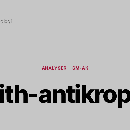
ologi
Kategorier
ANALYSER
SM-AK
th-antikro