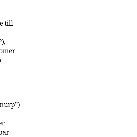
 till
),
somer
a
snurp”)
er
par