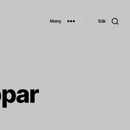
Meny
Sök
ppar