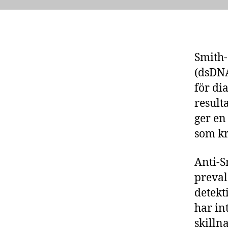
Smith-
(dsDNA
för di
result
ger en
som kr
Anti-S
preval
detekt
har in
skilln