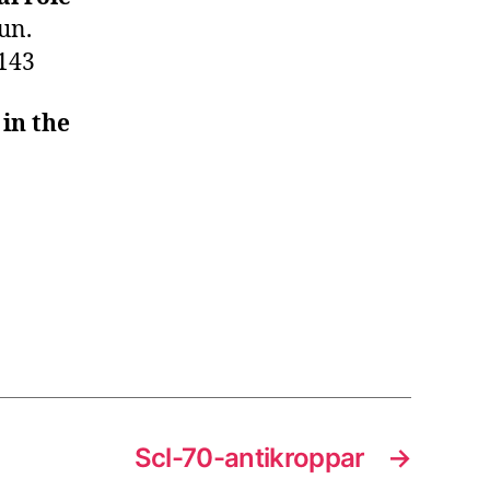
un.
0143
in the
Scl-70-antikroppar
→