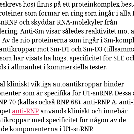
beskrevs hos) finns på ett proteinkomplex bes
roteiner som formar en ring som ingår i alla
snRNP och skyddar RNA-molekyler från
ering. Anti-Sm visar således reaktivitet mot a
 Av de nio proteinerna som ingår i Sm-komp
 antikroppar mot Sm-D1 och Sm-D3 (tillsamm
som har visats ha högst specificitet för SLE oc
s i allmänhet i kommersiella tester.
tal kliniskt viktiga autoantikroppar binder
enter som är specifika för U1-snRNP. Dessa 
NP 70 (kallas också RNP 68), anti-RNP A, anti
ppet
anti-RNP
används kliniskt och innebär
tikroppar med specificitet för någon av de
nde komponenterna i U1-snRNP.