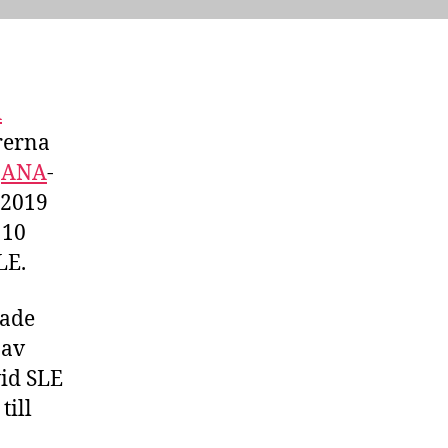
A
rerna
t
ANA
-
n 2019
 10
LE.
rade
 av
vid SLE
till