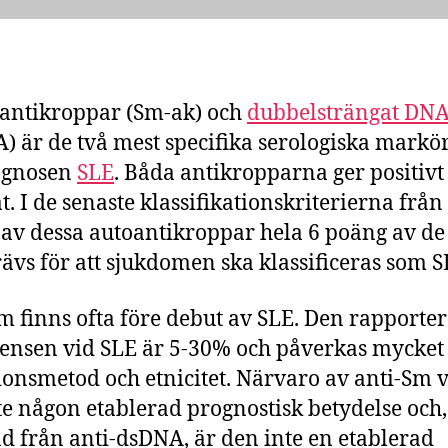
antikroppar (Sm-ak) och
dubbelsträngat DN
) är de två mest specifika serologiska markö
agnosen
SLE
. Båda antikropparna ger positiv
at. I de senaste klassifikationskriterierna frå
 av dessa autoantikroppar hela 6 poäng av de
ävs för att sjukdomen ska klassificeras som S
m finns ofta före debut av SLE. Den rapporte
ensen vid SLE är 5-30% och påverkas mycket
ionsmetod och etnicitet. Närvaro av anti-Sm 
te någon etablerad prognostisk betydelse och, 
ad från anti-dsDNA, är den inte en etablerad