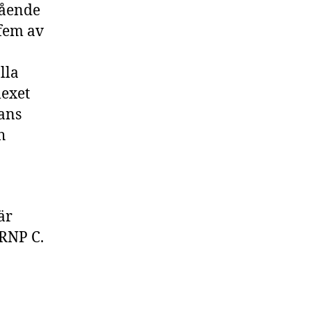
tående
 fem av
lla
lexet
ans
h
är
-RNP C.