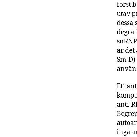
först 
utav p
dessa 
degrad
snRNP.
är det
Sm-D) 
använd
Ett an
kompon
anti-R
Begre
autoan
ingåe