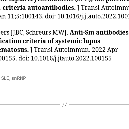
-criteria autoantibodies.
J Transl Autoimm
an 11;5:100143. doi: 10.1016/j.jtauto.2022.10
ers JJBC, Schreurs MWJ.
Anti-Sm antibodies 
fication criteria of systemic lupus
ematosus.
J Transl Autoimmun. 2022 Apr
00155. doi: 10.1016/j.jtauto.2022.100155
,
SLE
,
snRNP