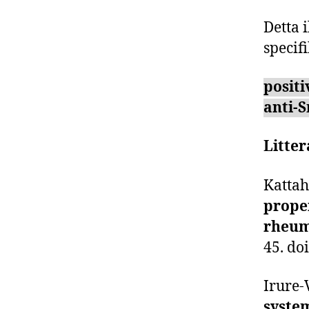
Detta 
specif
posit
anti-
Litter
Kattah
prope
rheum
45. do
Irure-
system