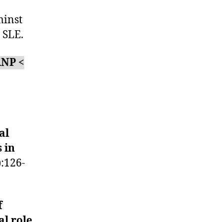
minst
 SLE.
RNP <
al
 in
:126-
f
al role