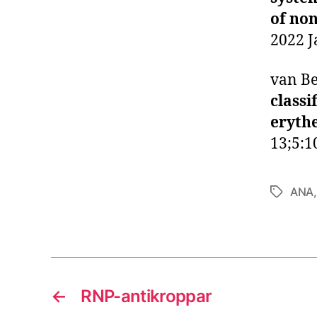
of non
2022 J
van Be
classi
eryth
13;5:1
ANA
Etiketter
←
RNP-antikroppar