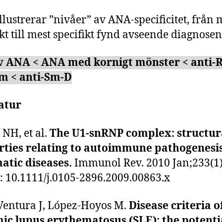
illustrerar ”nivåer” av ANA-specificitet, från 
ikt till mest specifikt fynd avseende diagnosen
iv ANA < ANA med kornigt mönster < anti-
Sm < anti-Sm-D
atur
 NH, et al.
The U1-snRNP complex: structur
rties relating to autoimmune pathogenesis
atic diseases.
Immunol Rev. 2010 Jan;233(1)
i: 10.1111/j.0105-2896.2009.00863.x
Ventura J, López-Hoyos M.
Disease criteria o
ic lupus erythematosus (SLE); the potenti