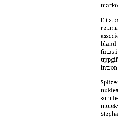
markör
Ett st
reumat
associ
bland 
finns 
uppgif
intron
Splice
nukleä
som he
moleky
Stepha