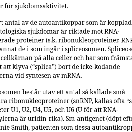
 för sjukdomsaktivitet.
ort antal av de autoantikoppar som är kopplade
ologiska sjukdomar är riktade mot RNA-
erade proteiner (s.k. ribonukleoproteiner, RNP
annat de i som ingår i spliceosomen. Spliceo
i cellkärnan på alla celler och har som främst
t att klyva (“splica”) bort de icke-kodande
erna vid syntesen av mRNA.
osomen består utav ett antal så kallade små
ra ribonukleoproteiner (snRNP, kallas ofta “
ter U1, U2, U4, U5, och U6 (U för att RNA-
lerna är uridin-rika). Sm-antigenet (döpt eft
nie Smith, patienten som dessa autoantikrop