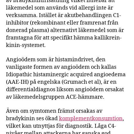
av bradykininfrisättning vilket innebär att
läkemedel som används vid allergi inte är
verksamma. Istället är akutbehandlingen C1-
inhibitor (rekombinant eller framrenat från
donerad plasma) alternativt läkemedel som är
framtagna för att specifikt hämma kallikrein-
kinin-systemet.
Angioödem som är histamindrivet, den
vanligaste formen av angioödem och kallas
Idiopathic histaminergic acquired angioedema
(AAE-IH) på engelska (Grumach et al), är en
differentialdiagnos liksom angioödem orsakat
av läkemedelsgruppen ACE-hämmare.
Även om symtomen främst orsakas av
bradykinin ses ökad
komplementkonsumtion
,
vilket kan utnyttjas för diagnostik. Låga C4-
nivåer mellan attackerna har ganska god