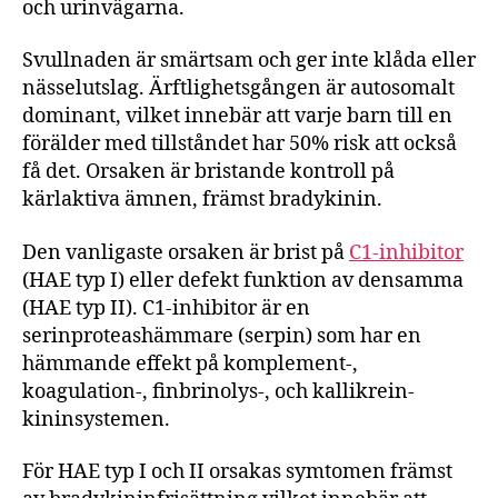
och urinvägarna.
Svullnaden är smärtsam och ger inte klåda eller
nässelutslag. Ärftlighetsgången är autosomalt
dominant, vilket innebär att varje barn till en
förälder med tillståndet har 50% risk att också
få det. Orsaken är bristande kontroll på
kärlaktiva ämnen, främst bradykinin.
Den vanligaste orsaken är brist på
C1-inhibitor
(HAE typ I) eller defekt funktion av densamma
(HAE typ II). C1-inhibitor är en
serinproteashämmare (serpin) som har en
hämmande effekt på komplement-,
koagulation-, finbrinolys-, och kallikrein-
kininsystemen.
För HAE typ I och II orsakas symtomen främst