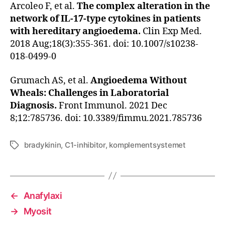
Arcoleo F, et al.
The complex alteration in the
network of IL-17-type cytokines in patients
with hereditary angioedema.
Clin Exp Med.
2018 Aug;18(3):355-361. doi: 10.1007/s10238-
018-0499-0
Grumach AS, et al.
Angioedema Without
Wheals: Challenges in Laboratorial
Diagnosis.
Front Immunol. 2021 Dec
8;12:785736. doi: 10.3389/fimmu.2021.785736
bradykinin
,
C1-inhibitor
,
komplementsystemet
Etiketter
←
Anafylaxi
→
Myosit