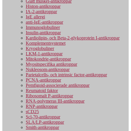
Glatt muskel-antikroppar
Histon-antikroppar
IA-2-antikroppar
IgE allergi
anti-IgE-antikroppar
Immunoglobuliner
Insulin-antikroppar
Kardiolipin- och Beta-2-glykoprotein I-antikroppar
Komplementsystemet
Kryoglobuliner
LKM-1-antikroppar
Mitokondrie-antikroppar
Myositspecifika antikroppar
Nukleosom-antikroppar
Parietalcells- och intrinsic factor-antikroppar
PCNA-antikroppar
Pemfigoid-associerade antikroppar
Reumatoid faktor
Ribosomalt P-antikroppar
RNA-polymeras III-antikroppar
RNP-antikroppar
sCD25
Scl-70-antikroppar
SLA/LP-antikroppar
Smith-antikroppar