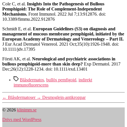
Cole C, et al.
Insights Into the Pathogenesis of Bullous
Pemphigoid: The Role of Complement-Independent
Mechanisms.
Front Immunol. 2022 Jul 7;13:912876. doi:
10.3389/fimmu.2022.912876
Schmidt E, et al.
European Guidelines (S3) on diagnosis and
management of mucous membrane pemphigoid, initiated by the
European Academy of Dermatology and Venereology – Part II.
J Eur Acad Dermatol Venereol. 2021 Oct;35(10):1926-1948. doi:
10.1111/jdv.17395
Försti AK, et al.
Neurological and psychiatric associations in
bullous pemphigoid-more than skin deep?
Exp Dermatol. 2017
Dec;26(12):1228-1234. doi: 10.1111/exd.13401
Etiketter
Blåsdermatos
,
bullös pemfigoid
,
indirekt
immunofluorescens
←
Blåsdermatoser
→
Desmoglein-antikroppar
© 2026
klinimm.se
Drivs med WordPress