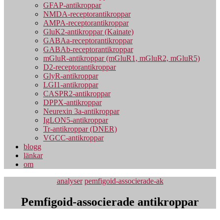
GFAP-antikroppar
NMDA-receptorantikroppar
AMPA-receptorantikroppar
GluK2-antikroppar (Kainate)
GABAa-receptorantikroppar
GABAb-receptorantikroppar
mGluR-antikroppar (mGluR1, mGluR2, mGluR5)
D2-receptorantikroppar
GlyR-antikroppar
LGI1-antikroppar
CASPR2-antikroppar
DPPX-antikroppar
Neurexin 3a-antikroppar
IgLON5-antikroppar
Tr-antikroppar (DNER)
VGCC-antikroppar
blogg
länkar
om
Kategorier
analyser
pemfigoid-associerade-ak
Pemfigoid-associerade antikroppar