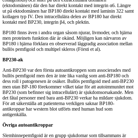
(ektodomänen) där den har direkt kontakt med integrin ɑ6. Längre
ut på ektodomänen har BP180 direkt kontakt med laminin 322 samt
kollagen typ IV. Den intracellulära delen av BP180 har direkt
kontakt med BP230, integrin β4, och plektin.
BP180 finns även i andra organ såsom njurar, livmoder, och hjärna
men proteinets funktion där är okänd. Möjligen kan närvaron av
BP180 i hjärna förklara en observerad låggradig association mellan
bullös pemfigoid och multipel skleros (Försti et al).
BP230-ak
Anti-BP230 var den första autoantikroppen som associerades med
bullös pemfigoid men den är inte lika vanlig som anti-BP180 och
dess roll i patogenesen är osäker. Bullös pemfigoid med anti-BP230
men utan BP-180 förekommer vilket talar för att autoimmunitet mot
BP230 (som befinner sig intracellulärt) är sjukdomsorsakande. Men
det fåtal personer med bara anti-BP230 verkar ha mildare sjukdom.
För att säkerställa att patienterna verkligen saknar BP180-
antikroppar har western blot utförts med human hud som
antigenkälla.
Övriga autoantikroppar
Slemhinnepemfigoid är en grupp sjukdomar som tillsammans är