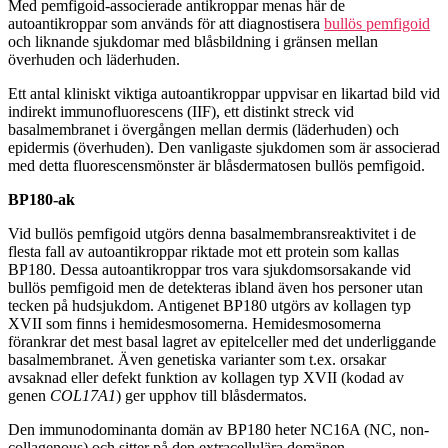
Med pemfigoid-associerade antikroppar menas här de
autoantikroppar som används för att diagnostisera
bullös pemfigoid
och liknande sjukdomar med blåsbildning i gränsen mellan
överhuden och läderhuden.
Ett antal kliniskt viktiga autoantikroppar uppvisar en likartad bild vid
indirekt immunofluorescens (IIF), ett distinkt streck vid
basalmembranet i övergången mellan dermis (läderhuden) och
epidermis (överhuden). Den vanligaste sjukdomen som är associerad
med detta fluorescensmönster är blåsdermatosen bullös pemfigoid.
BP180-ak
Vid bullös pemfigoid utgörs denna basalmembransreaktivitet i de
flesta fall av autoantikroppar riktade mot ett protein som kallas
BP180. Dessa autoantikroppar tros vara sjukdomsorsakande vid
bullös pemfigoid men de detekteras ibland även hos personer utan
tecken på hudsjukdom. Antigenet BP180 utgörs av kollagen typ
XVII som finns i hemidesmosomerna. Hemidesmosomerna
förankrar det mest basal lagret av epitelceller med det underliggande
basalmembranet. Även genetiska varianter som t.ex. orsakar
avsaknad eller defekt funktion av kollagen typ XVII (kodad av
genen
COL17A1
) ger upphov till blåsdermatos.
Den immunodominanta domän av BP180 heter NC16A (NC, non-
collagenous) och sitter på den extracellulära domänen