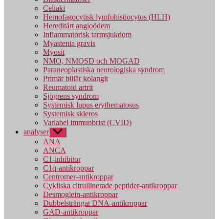
Celiaki
Hemofagocytisk lymfohistiocytos (HLH)
Hereditärt angioödem
Inflammatorisk tarmsjukdom
Myastenia gravis
Myosit
NMO, NMOSD och MOGAD
Paraneoplastiska neurologiska syndrom
Primär biliär kolangit
Reumatoid artrit
Sjögrens syndrom
Systemisk lupus erythematosus
Systemisk skleros
Variabel immunbrist (CVID)
analyser
Visa
undermeny
ANA
ANCA
C1-inhibitor
C1q-antikroppar
Centromer-antikroppar
Cykliska citrullinerade peptider-antikroppar
Desmoglein-antikroppar
Dubbelsträngat DNA-antikroppar
GAD-antikroppar