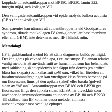
kopplade till autoantikroppar mot BP180, BP230, lamin-322,
integrin ɑ6β4, och kollagen VII.
Den vanligaste autoantikroppen vid epidermolysis bullosa acquista
(EBA) är anti-kollagen VII.
Som parentes kan nämnas att autoantikropparna vid Goodpastures
syndrom, riktade mot kollagen IV (anti-glomerulärt basalmembran
eller anti-GBM), inte detekteras med IIF i klinisk rutin.
Metodologi
IIF är guldstandard-metod för att ställa diagnosen bullös pemfigid.
Det kan göras på vävnad från apa, t.ex. matstrupe. En annan relativt
vanlig metod är att använda snitt av human hud som har behandlats
med saltlösning så att epidermis har släppt från dermis (en artificell
blåsa har skapats) och kallas
salt-split skin
, vilket har fördelen att
basalmembransfärgningen kan ytterligare klassificeras beroende på
om fluorescens finns på den apikala (taket) eller basala (golvet)
sidan av “blåsan”. Autoantikroppar mot BP180 och BP230 ger
fluorescens längs den apikala sidan. ELISA har utvecklats som
använder de immunodominanta epitoperna av BP180 och BP230.
Till skillnad från IIF kommer dessa metoder att missa
autoantikroppar mot ovanliga epitoper.