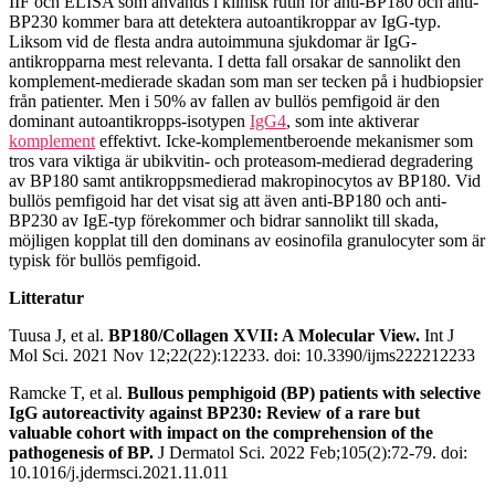
IIF och ELISA som används i klinisk rutin för anti-BP180 och anti-
BP230 kommer bara att detektera autoantikroppar av IgG-typ.
Liksom vid de flesta andra autoimmuna sjukdomar är IgG-
antikropparna mest relevanta. I detta fall orsakar de sannolikt den
komplement-medierade skadan som man ser tecken på i hudbiopsier
från patienter. Men i 50% av fallen av bullös pemfigoid är den
dominant autoantikropps-isotypen
IgG4
, som inte aktiverar
komplement
effektivt. Icke-komplementberoende mekanismer som
tros vara viktiga är ubikvitin- och proteasom-medierad degradering
av BP180 samt antikroppsmedierad makropinocytos av BP180. Vid
bullös pemfigoid har det visat sig att även anti-BP180 och anti-
BP230 av IgE-typ förekommer och bidrar sannolikt till skada,
möjligen kopplat till den dominans av eosinofila granulocyter som är
typisk för bullös pemfigoid.
Litteratur
Tuusa J, et al.
BP180/Collagen XVII: A Molecular View.
Int J
Mol Sci. 2021 Nov 12;22(22):12233. doi: 10.3390/ijms222212233
Ramcke T, et al.
Bullous pemphigoid (BP) patients with selective
IgG autoreactivity against BP230: Review of a rare but
valuable cohort with impact on the comprehension of the
pathogenesis of BP.
J Dermatol Sci. 2022 Feb;105(2):72-79. doi:
10.1016/j.jdermsci.2021.11.011