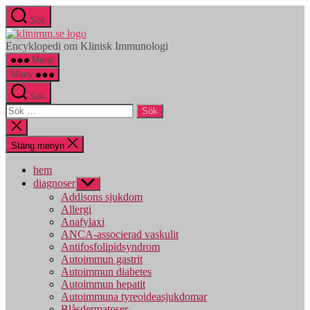
Hoppa
Sök
till
klinimm.se
innehåll
Encyklopedi om Klinisk Immunologi
Meny
Meny
Sök
Sök
efter:
Stäng
sökningen
Stäng menyn
hem
diagnoser
Visa
undermeny
Addisons sjukdom
Allergi
Anafylaxi
ANCA-associerad vaskulit
Antifosfolipidsyndrom
Autoimmun gastrit
Autoimmun diabetes
Autoimmun hepatit
Autoimmuna tyreoideasjukdomar
Blåsdermatoser