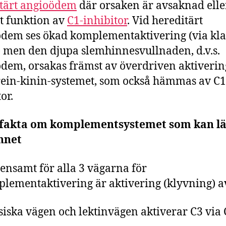
tärt angioödem
där orsaken är avsaknad elle
t funktion av
C1-inhibitor
. Vid hereditärt
dem ses ökad komplementaktivering (via kla
 men den djupa slemhinnesvullnaden, d.v.s.
dem, orsakas främst av överdriven aktiverin
rein-kinin-systemet, som också hämmas av C1
tor.
 fakta om komplementsystemet som kan l
nnet
nsamt för alla 3 vägarna för
lementaktivering är aktivering (klyvning) a
siska vägen och lektinvägen aktiverar C3 via 