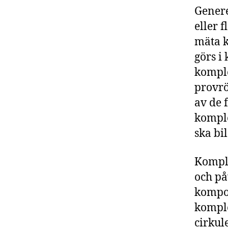
Genere
eller 
mäta k
görs i 
komple
provrö
av de 
kompl
ska bi
Komple
och på
kompo
komple
cirku