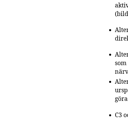
akti
(bil
Alte
dire
Alte
som 
närv
Alte
ursp
göra
C3 o