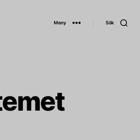
Meny
Sök
temet