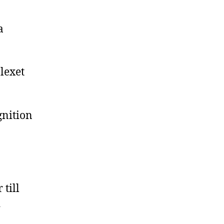
a
lexet
gnition
till
d