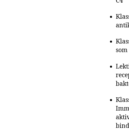
C4
Klas
anti
Klas
som 
Lekt
rece
bakt
Klas
Immu
akti
binde