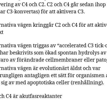
vering av C4 och C2. C2 och C4 går sedan ihop
dar C3-konvertas) för att aktivera C3.
rnativa vägen kringgår C2 och C4 för att akti
kt
rnativa vägen triggas av “accelerated C3 tick-
har beskrivits som ökad spontan hydrolys av 
aro av förändrade cellmembraner eller pato
rnativa vägen är evolutionärt äldst och var
rungligen antagligen ett sätt för organismen 
 sig av med apoptotiska celler (renhållning).
ch C4 är akutfasreaktanter