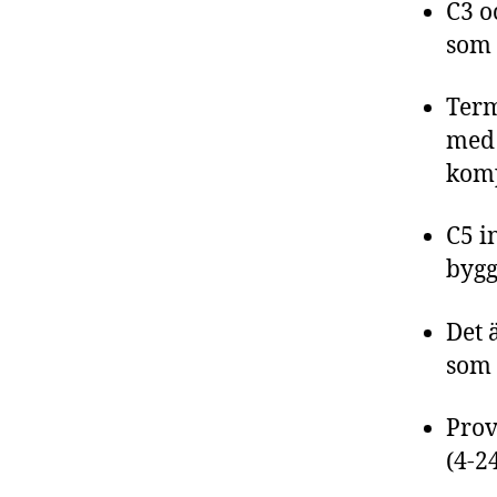
C3 o
som 
Term
med 
komp
C5 i
bygg
Det 
som 
Prov
(4-2