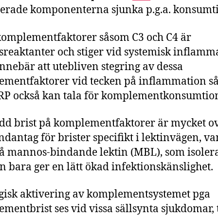
erade komponenterna sjunka p.g.a. konsumt
komplementfaktorer såsom C3 och C4 är
sreaktanter och stiger vid systemisk inflamm
innebär att utebliven stegring av dessa
mentfaktorer vid tecken på inflammation s
RP också kan tala för komplementkonsumtio
d brist på komplementfaktorer är mycket ov
dantag för brister specifikt i lektinvägen, va
på mannos-bindande lektin (MBL), som isoler
en bara ger en lätt ökad infektionskänslighet.
gisk aktivering av komplementsystemet pga
mentbrist ses vid vissa sällsynta sjukdomar, t