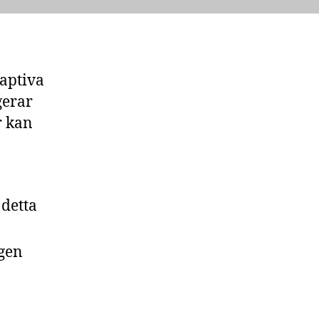
daptiva
gerar
r kan
detta
gen