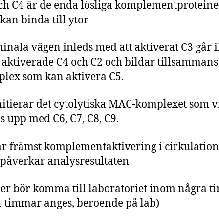
ch C4 är de enda lösliga komplementprotein
kan binda till ytor
inala vägen inleds med att aktiverat C3 går 
aktiverade C4 och C2 och bildar tillsammans 
lex som kan aktivera C5.
nitierar det cytolytiska MAC-komplexet som v
s upp med C6, C7, C8, C9.
är främst komplementaktivering i cirkulatio
påverkar analysresultaten
er bör komma till laboratoriet inom några 
4 timmar anges, beroende på lab)