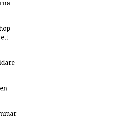
erna
ihop
ett
idare
nen
timmar