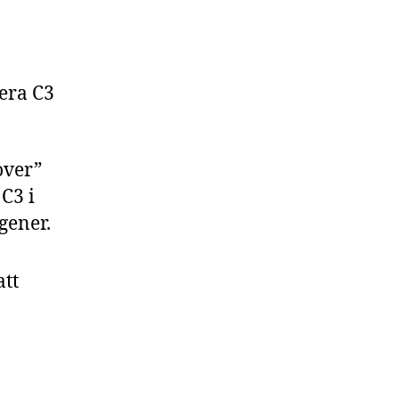
vera C3
over”
C3 i
gener.
att