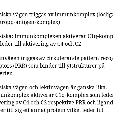
siska vägen triggas av immunkomplex (löslig
kropp-antigen-komplex)
siska: Immunkomplexen aktiverar C1q-komp
leder till aktivering av C4 och C2
invägen triggas av cirkulerande pattern reco
ptors (PRR) som binder till ytstrukturer på
erier.
siska vägen och lektinvägen är ganska lika.
nkomplex aktiverar C1q-komplex som leder 
vering av C4 och C2 respektive PRR och ligan
r till sig ett annat protein vilket leder till