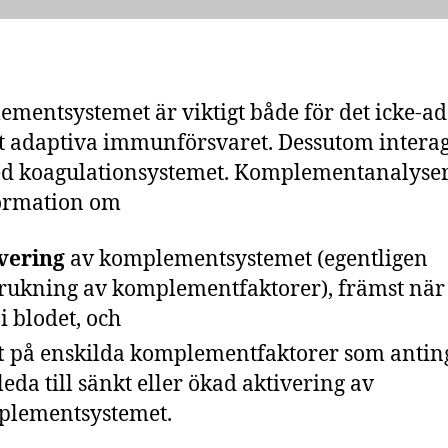
mentsystemet är viktigt både för det icke-a
t adaptiva immunförsvaret. Dessutom intera
d koagulationsystemet. Komplementanalyse
ormation om
ivering
av komplementsystemet (egentligen
rukning av komplementfaktorer), främst när 
 i blodet, och
t
på enskilda komplementfaktorer som antin
leda till sänkt eller ökad aktivering av
lementsystemet.