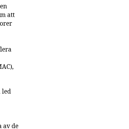
 en
om att
orer
flera
AC),
 led
a av de