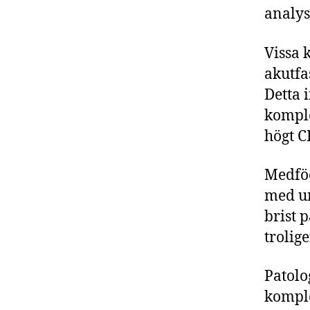
analys
Vissa 
akutfa
Detta 
komple
högt C
Medföd
med un
brist 
trolig
Patolo
komple