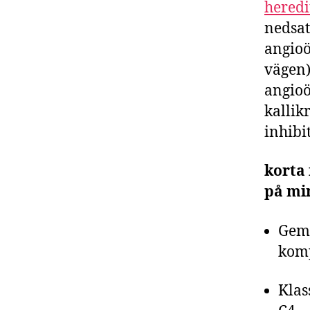
heredi
nedsat
angioö
vägen)
angioö
kallik
inhibi
korta
på mi
Geme
komp
Klas