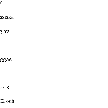
r
ssiska
g av
-
äggas
v C3.
C2 och