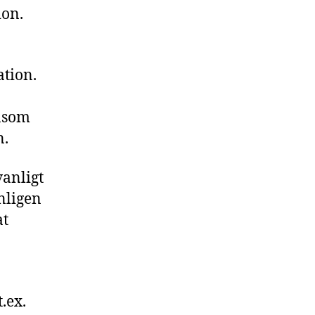
ion.
ation.
åsom
n.
anligt
nligen
at
.ex.