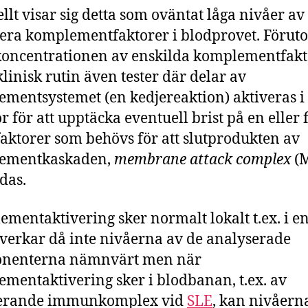
llt visar sig detta som oväntat låga nivåer av
flera komplementfaktorer i blodprovet. Förut
oncentrationen av enskilda komplementfakt
klinisk rutin även tester där delar av
mentsystemet (en kedjereaktion) aktiveras i
r för att upptäcka eventuell brist på en eller 
faktorer som behövs för att slutprodukten av
ementkaskaden,
membrane attack complex
(M
ldas.
mentaktivering sker normalt lokalt t.ex. i en
verkar då inte nivåerna av de analyserade
nenterna nämnvärt men när
mentaktivering sker i blodbanan, t.ex. av
lerande immunkomplex vid
SLE
, kan nivåern