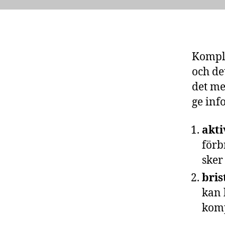
Komple
och de
det me
ge inf
akt
förb
sker
bris
kan 
komp