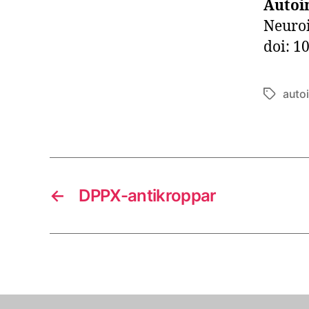
Autoi
Neuro
doi: 1
auto
Etiketter
←
DPPX-antikroppar