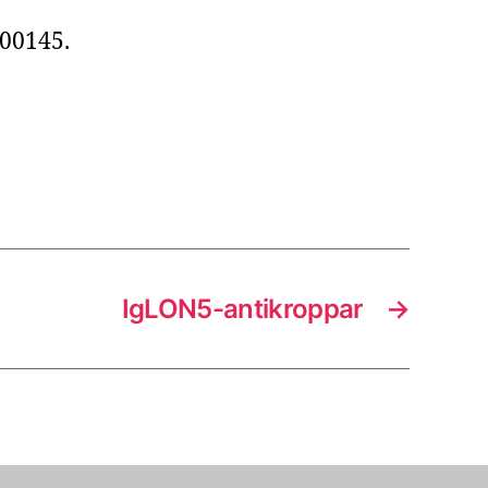
00145.
IgLON5-antikroppar
→