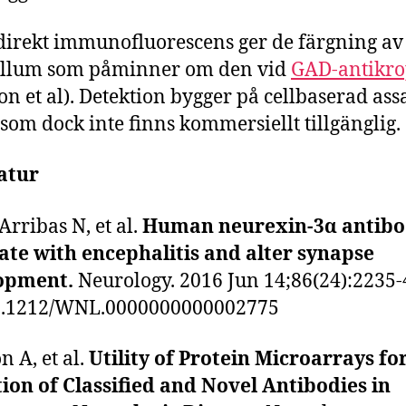
direkt immunofluorescens ger de färgning av
ellum som påminner om den vid
GAD-antikr
n et al). Detektion bygger på cellbaserad ass
 som dock inte finns kommersiellt tillgänglig.
atur
Arribas N, et al.
Human neurexin-3α antibo
ate with encephalitis and alter synapse
opment.
Neurology. 2016 Jun 14;86(24):2235-
10.1212/WNL.0000000000002775
 A, et al.
Utility of Protein Microarrays fo
ion of Classified and Novel Antibodies in