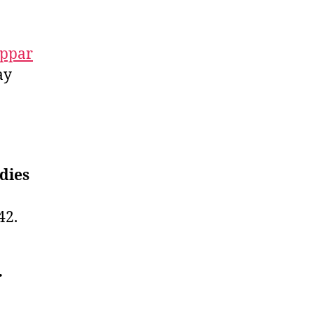
oppar
ay
dies
42.
r