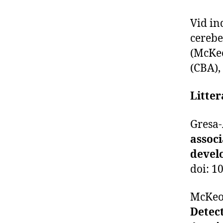
Vid in
cereb
(McKeo
(CBA),
Litter
Gresa-
associ
devel
doi: 
McKeon
Detect