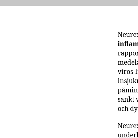
Neurex
infla
rappor
medelå
viros-
insjuk
påmi
sänkt 
och dy
Neurex
underl