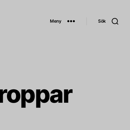
Meny
Sök
kroppar