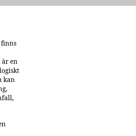
 finns
 är en
logiskt
n kan
ng,
fall,
en