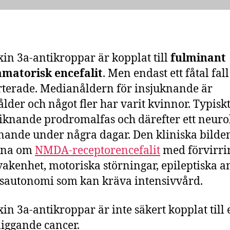
in 3a-antikroppar är kopplat till
fulminant
mmatorisk encefalit
. Men endast ett fåtal fall
terade. Medianåldern för insjuknande är
lder och något fler har varit kvinnor. Typiskt
liknande prodromalfas och därefter ett neuro
nande under några dagar. Den kliniska bilde
nna om
NMDA-receptorencefalit
med förvirri
vakenhet, motoriska störningar, epileptiska an
sautonomi som kan kräva intensivvård.
in 3a-antikroppar är inte säkert kopplat till 
iggande cancer.