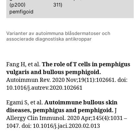
(p200)
311)
pemfigoid
Varianter av autoimmuna blåsdermatoser och
associerade diagnostiska antikroppar
Fang H, et al.
The role of T cells in pemphigus
vulgaris and bullous pemphigoid.
Autoimmun Rev. 2020 Nov;19(11):102661. doi:
10.1016/j.autrev.2020.102661
Egami S, et al.
Autoimmune bullous skin
diseases, pemphigus and pemphigoid.
J
Allergy Clin Immunol. 2020 Apr;145(4):1031 –
1047. doi: 10.1016/j.jaci.2020.02.013