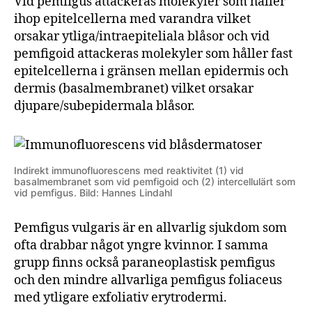
Vid pemfigus attackeras molekyler som håller
ihop epitelcellerna med varandra vilket
orsakar ytliga/intraepiteliala blåsor och vid
pemfigoid attackeras molekyler som håller fast
epitelcellerna i gränsen mellan epidermis och
dermis (basalmembranet) vilket orsakar
djupare/subepidermala blåsor.
Indirekt immunofluorescens med reaktivitet (1) vid
basalmembranet som vid pemfigoid och (2) intercellulärt som
vid pemfigus. Bild: Hannes Lindahl
Pemfigus vulgaris är en allvarlig sjukdom som
ofta drabbar något yngre kvinnor. I samma
grupp finns också paraneoplastisk pemfigus
och den mindre allvarliga pemfigus foliaceus
med ytligare exfoliativ erytrodermi.