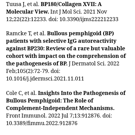
Tuusa J, et al.
BP180/Collagen XVII: A
Molecular View.
Int J Mol Sci. 2021 Nov
12;22(22):12233. doi: 10.3390/ijms222212233
Ramcke T, et al.
Bullous pemphigoid (BP)
patients with selective IgG autoreactivity
against BP230: Review of a rare but valuable
cohort with impact on the comprehension of
the pathogenesis of BP.
J Dermatol Sci. 2022
Feb;105(2):72-79. doi:
10.1016/j.jdermsci.2021.11.011
Cole C, et al.
Insights Into the Pathogenesis of
Bullous Pemphigoid: The Role of
Complement-Independent Mechanisms.
Front Immunol. 2022 Jul 7;13:912876. doi:
10.3389/fimmu.2022.912876