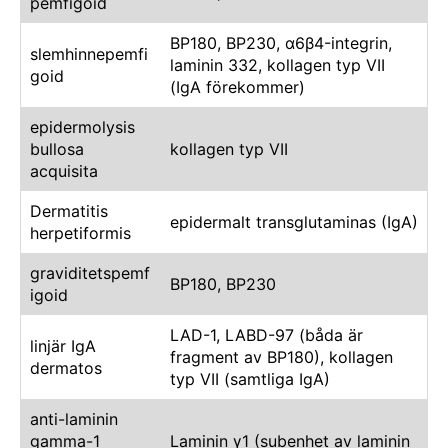
pemfigoid
BP180, BP230, α6β4-integrin,
slemhinnepemfi
laminin 332, kollagen typ VII
goid
(IgA förekommer)
epidermolysis
bullosa
kollagen typ VII
acquisita
Dermatitis
epidermalt transglutaminas (IgA)
herpetiformis
graviditetspemf
BP180, BP230
igoid
LAD-1, LABD-97 (båda är
linjär IgA
fragment av BP180), kollagen
dermatos
typ VII (samtliga IgA)
anti-laminin
gamma-1
Laminin γ1 (subenhet av laminin