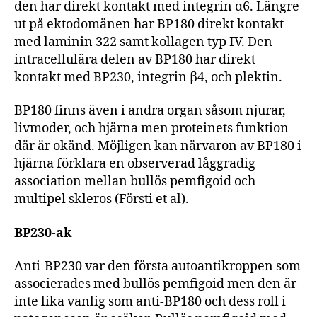
den har direkt kontakt med integrin ɑ6. Längre
ut på ektodomänen har BP180 direkt kontakt
med laminin 322 samt kollagen typ IV. Den
intracellulära delen av BP180 har direkt
kontakt med BP230, integrin β4, och plektin.
BP180 finns även i andra organ såsom njurar,
livmoder, och hjärna men proteinets funktion
där är okänd. Möjligen kan närvaron av BP180 i
hjärna förklara en observerad låggradig
association mellan bullös pemfigoid och
multipel skleros (Försti et al).
BP230-ak
Anti-BP230 var den första autoantikroppen som
associerades med bullös pemfigoid men den är
inte lika vanlig som anti-BP180 och dess roll i