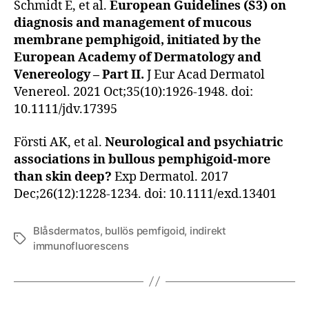
Schmidt E, et al.
European Guidelines (S3) on
diagnosis and management of mucous
membrane pemphigoid, initiated by the
European Academy of Dermatology and
Venereology – Part II.
J Eur Acad Dermatol
Venereol. 2021 Oct;35(10):1926-1948. doi:
10.1111/jdv.17395
Försti AK, et al.
Neurological and psychiatric
associations in bullous pemphigoid-more
than skin deep?
Exp Dermatol. 2017
Dec;26(12):1228-1234. doi: 10.1111/exd.13401
Blåsdermatos
,
bullös pemfigoid
,
indirekt
Etiketter
immunofluorescens