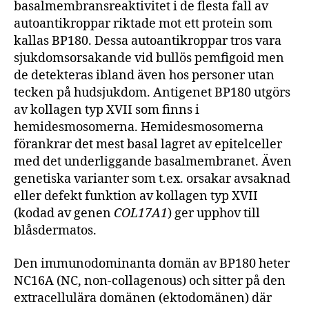
basalmembransreaktivitet i de flesta fall av
autoantikroppar riktade mot ett protein som
kallas BP180. Dessa autoantikroppar tros vara
sjukdomsorsakande vid bullös pemfigoid men
de detekteras ibland även hos personer utan
tecken på hudsjukdom. Antigenet BP180 utgörs
av kollagen typ XVII som finns i
hemidesmosomerna. Hemidesmosomerna
förankrar det mest basal lagret av epitelceller
med det underliggande basalmembranet. Även
genetiska varianter som t.ex. orsakar avsaknad
eller defekt funktion av kollagen typ XVII
(kodad av genen
COL17A1
) ger upphov till
blåsdermatos.
Den immunodominanta domän av BP180 heter
NC16A (NC, non-collagenous) och sitter på den
extracellulära domänen (ektodomänen) där