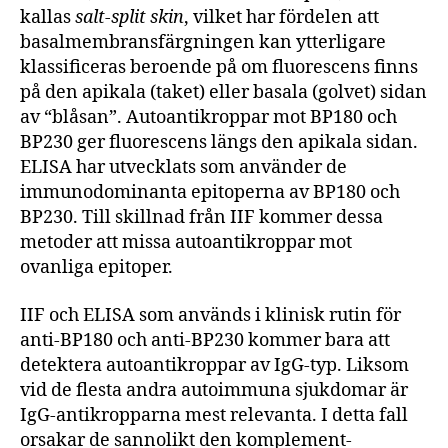
kallas
salt-split skin
, vilket har fördelen att
basalmembransfärgningen kan ytterligare
klassificeras beroende på om fluorescens finns
på den apikala (taket) eller basala (golvet) sidan
av “blåsan”. Autoantikroppar mot BP180 och
BP230 ger fluorescens längs den apikala sidan.
ELISA har utvecklats som använder de
immunodominanta epitoperna av BP180 och
BP230. Till skillnad från IIF kommer dessa
metoder att missa autoantikroppar mot
ovanliga epitoper.
IIF och ELISA som används i klinisk rutin för
anti-BP180 och anti-BP230 kommer bara att
detektera autoantikroppar av IgG-typ. Liksom
vid de flesta andra autoimmuna sjukdomar är
IgG-antikropparna mest relevanta. I detta fall
orsakar de sannolikt den komplement-