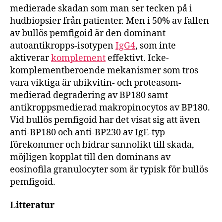
medierade skadan som man ser tecken på i
hudbiopsier från patienter. Men i 50% av fallen
av bullös pemfigoid är den dominant
autoantikropps-isotypen
IgG4
, som inte
aktiverar
komplement
effektivt. Icke-
komplementberoende mekanismer som tros
vara viktiga är ubikvitin- och proteasom-
medierad degradering av BP180 samt
antikroppsmedierad makropinocytos av BP180.
Vid bullös pemfigoid har det visat sig att även
anti-BP180 och anti-BP230 av IgE-typ
förekommer och bidrar sannolikt till skada,
möjligen kopplat till den dominans av
eosinofila granulocyter som är typisk för bullös
pemfigoid.
Litteratur