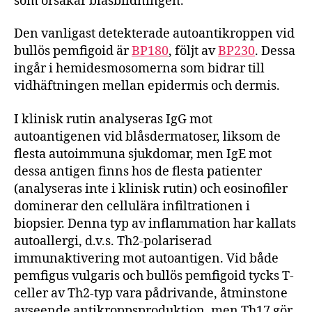
som orsakar blåsbildningen.
Den vanligast detekterade autoantikroppen vid
bullös pemfigoid är
BP180
, följt av
BP230
. Dessa
ingår i hemidesmosomerna som bidrar till
vidhäftningen mellan epidermis och dermis.
I klinisk rutin analyseras IgG mot
autoantigenen vid blåsdermatoser, liksom de
flesta autoimmuna sjukdomar, men IgE mot
dessa antigen finns hos de flesta patienter
(analyseras inte i klinisk rutin) och eosinofiler
dominerar den cellulära infiltrationen i
biopsier. Denna typ av inflammation har kallats
autoallergi, d.v.s. Th2-polariserad
immunaktivering mot autoantigen. Vid både
pemfigus vulgaris och bullös pemfigoid tycks T-
celler av Th2-typ vara pådrivande, åtminstone
avseende antikroppsproduktion, men Th17 gör