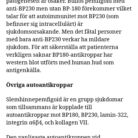
patogenesen är osäker. Bullös pemfigoid med
anti-BP230 men utan BP-180 förekommer vilket
talar för att autoimmunitet mot BP230 (som
befinner sig intracellulärt) är
sjukdomsorsakande. Men det fåtal personer
med bara anti-BP230 verkar ha mildare
sjukdom. För att säkerställa att patienterna
verkligen saknar BP180-antikroppar har
western blot utförts med human hud som
antigenkälla.
Övriga autoantikroppar
Slemhinnepemfigoid är en grupp sjukdomar
som tillsammans är kopplade till
autoantikroppar mot BP180, BP230, lamin-322,
integrin ɑ6β4, och kollagen VII.
Den vanligaste autoantikroppen vid