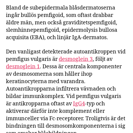
Bland de subepidermala blåsdermatoserna
ingår bullös pemfigoid, som oftast drabbar
äldre män, men också graviditetspemfigoid,
slemhinnepemfigoid, epidermolysis bullosa
acquisita (EBA), och linjär IgA-dermatos.
Den vanligast detekterade autoantikroppen vid
pemfigus vulgaris är
desmoglein 3
, följt av
desmoglein 1
. Dessa är centrala komponenter
av desmosomerna som håller ihop
keratinocyterna med varandra.
Autoantikropparna infiltrera vävnaden och
bildar immunkomplex. Vid pemfigus vulgaris
är antikropparna oftast av
IgG4
-typ och
aktiverar därför inte komplement eller
immunceller via Fc-receptorer. Troligtvis är det
bindningen till desmosomkomponenterna i sig