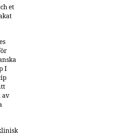
ch et
akat
es
för
ganska
p I
cip
tt
 av
a
klinisk