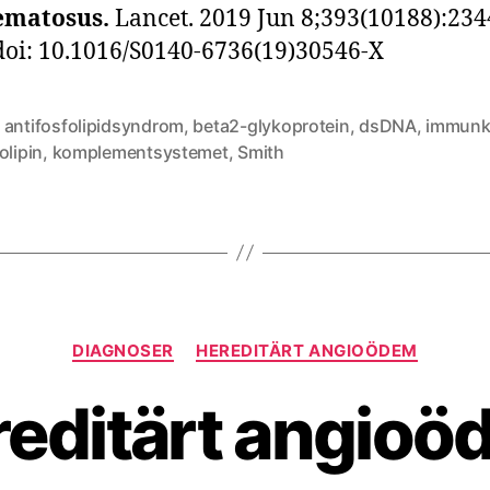
ematosus.
Lancet. 2019 Jun 8;393(10188):234
doi: 10.1016/S0140-6736(19)30546-X
,
antifosfolipidsyndrom
,
beta2-glykoprotein
,
dsDNA
,
immunk
olipin
,
komplementsystemet
,
Smith
Kategorier
DIAGNOSER
HEREDITÄRT ANGIOÖDEM
editärt angio