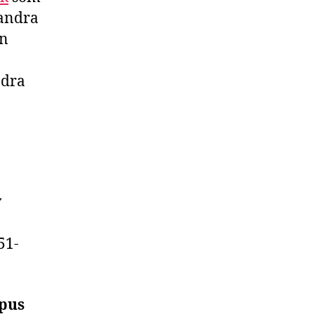
 andra
an
ndra
y
51-
upus