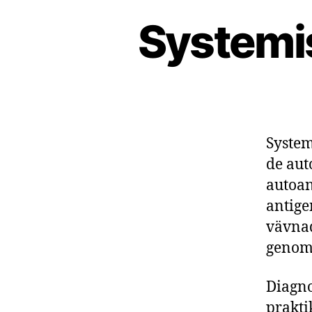
Systemi
System
de aut
autoan
antig
vävnad
genom 
Diagno
prakti