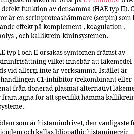
nligaste orsaken är brist på
C1-inhibitor
(HAE
er defekt funktion av densamma (HAE typ II). 
tor är en serinproteashämmare (serpin) som 
de effekt på komplement-, koagulation-,
nolys-, och kallikrein-kininsystemen.
E typ I och II orsakas symtomen främst av
ininfrisättning vilket innebär att läkemedel
s vid allergi inte är verksamma. Istället är
handlingen C1-inhibitor (rekombinant eller
nat från donerad plasma) alternativt läkem
 framtagna för att specifikt hämma kallikrei
systemet.
dem som är histamindrivet, den vanligaste 
ioödem och kallas Idiopathic histaminergic