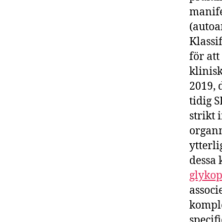
manife
(autoa
Klassi
för at
klinis
2019, 
tidig S
strikt
organm
ytterl
dessa 
glykop
assoc
komple
specif