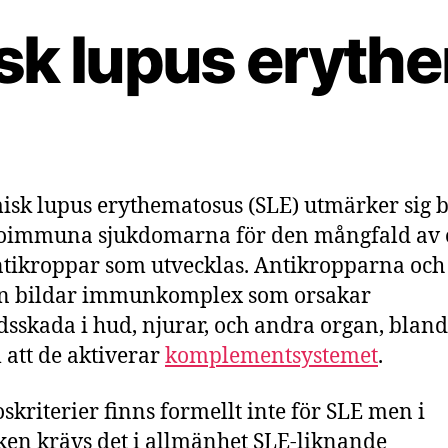
sk lupus eryth
isk lupus erythematosus (SLE) utmärker sig 
oimmuna sjukdomarna för den mångfald av 
tikroppar som utvecklas. Antikropparna och
en bildar immunkomplex som orsakar
sskada i hud, njurar, och andra organ, blan
att de aktiverar
komplementsystemet
.
skriterier finns formellt inte för SLE men i
ken krävs det i allmänhet SLE-liknande