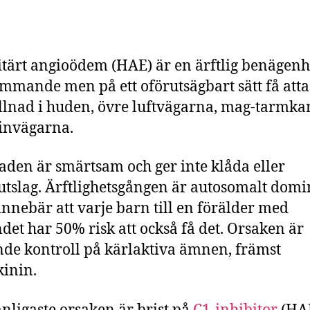
tärt angioödem (HAE) är en ärftlig benägenhe
mmande men på ett oförutsägbart sätt få att
llnad i huden, övre luftvägarna, mag-tarmka
invägarna.
aden är smärtsam och ger inte klåda eller
utslag. Ärftlighetsgången är autosomalt domi
 innebär att varje barn till en förälder med
åndet har 50% risk att också få det. Orsaken är
nde kontroll på kärlaktiva ämnen, främst
inin.