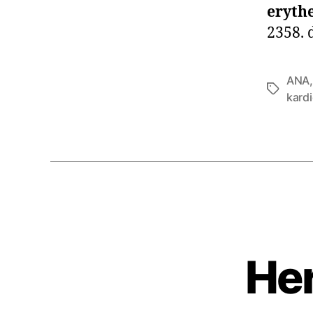
eryth
2358. 
ANA
Etiketter
kardi
Her