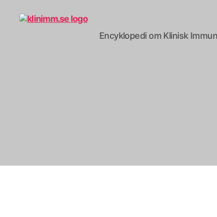
Encyklopedi om Klinisk Immun
klinimm.se