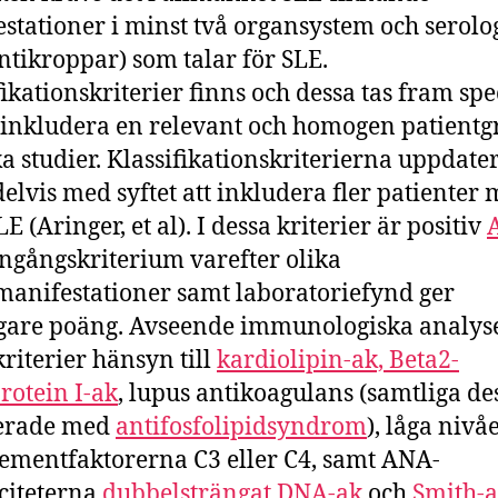
stationer i minst två organsystem och serolo
ntikroppar) som talar för SLE.
fikationskriterier finns och dessa tas fram spe
t inkludera en relevant och homogen patientg
ka studier. Klassifikationskriterierna uppdate
delvis med syftet att inkludera fler patienter
LE (Aringer, et al). I dessa kriterier är positiv
 ingångskriterium varefter olika
anifestationer samt laboratoriefynd ger
igare poäng. Avseende immunologiska analyser
kriterier hänsyn till
kardiolipin-ak, Beta2-
rotein I-ak
, lupus antikoagulans (samtliga de
ierade med
antifosfolipidsyndrom
), låga nivå
mentfaktorerna C3 eller C4, samt ANA-
iciteterna
dubbelsträngat DNA-ak
och
Smith-