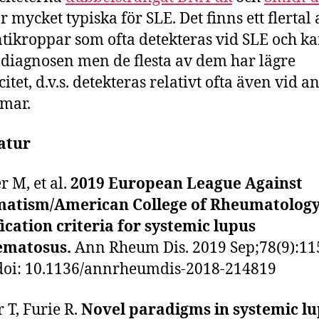
r mycket typiska för SLE. Det finns ett flertal
tikroppar som ofta detekteras vid SLE och k
 diagnosen men de flesta av dem har lägre
citet, d.v.s. detekteras relativt ofta även vid a
mar.
atur
r M, et al.
2019 European League Against
atism/American College of Rheumatolog
fication criteria for systemic lupus
ematosus.
Ann Rheum Dis. 2019 Sep;78(9):11
doi: 10.1136/annrheumdis-2018-214819
 T, Furie R.
Novel paradigms in systemic l