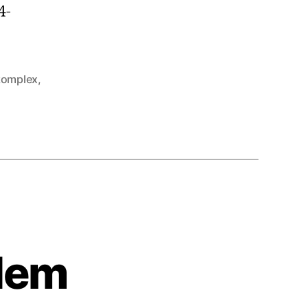
4-
omplex
,
ödem