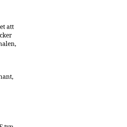
t att
acker
nalen,
nant,