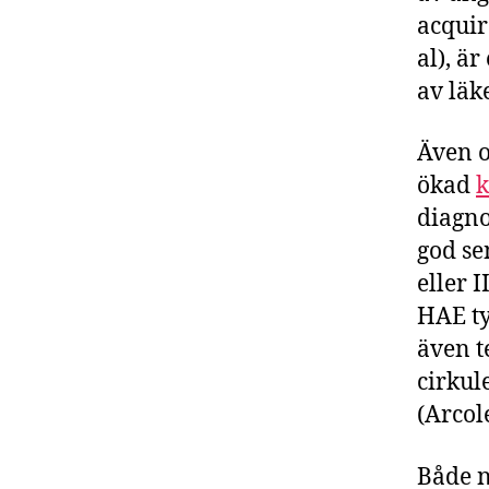
acquir
al), ä
av lä
Även o
ökad
diagno
god se
eller 
HAE typ
även t
cirkul
(Arcole
Både n