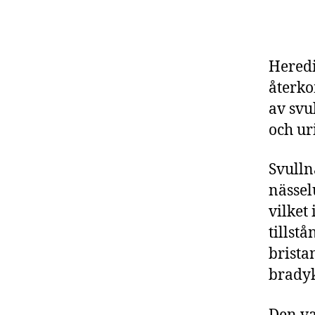
Heredi
återko
av svu
och ur
Svulln
nässel
vilket
tillst
brista
bradyk