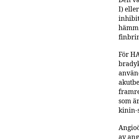
Den va
I) ell
inhibi
hämman
finbri
För HA
bradyk
använd
akutbe
framre
som är
kinin-
Angioö
av ang