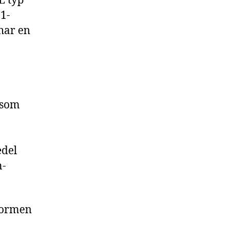
 typ
C1-
har en
 som
edel
n-
formen