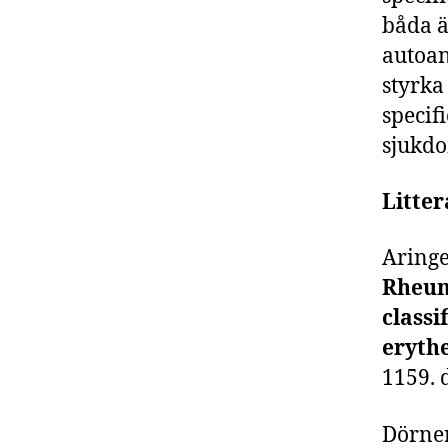
båda ä
autoan
styrka
specifi
sjukdo
Litter
Aringe
Rheum
classi
eryth
1159. 
Dörner