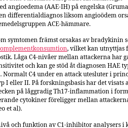
ed angioedema (AAE-IH) på engelska (Gruma
r en differentialdiagnos liksom angioödem ors
kemedelsgruppen ACE-hämmare.
m symtomen främst orsakas av bradykinin s
komplementkonsumtion
, vilket kan utnyttjas 
stik. Låga C4-nivåer mellan attackerna har 
nsitivitet och kan ge stöd åt diagnosen HAE ty
II. Normalt C4 under en attack utesluter i prin
 I eller II. På forskningsbasis har det visats a
ecken på låggradig Th17-inflammation i form
erande cytokiner föreligger mellan attackern
o et al).
ivå och funktion av C1-inhibitor analysers i 