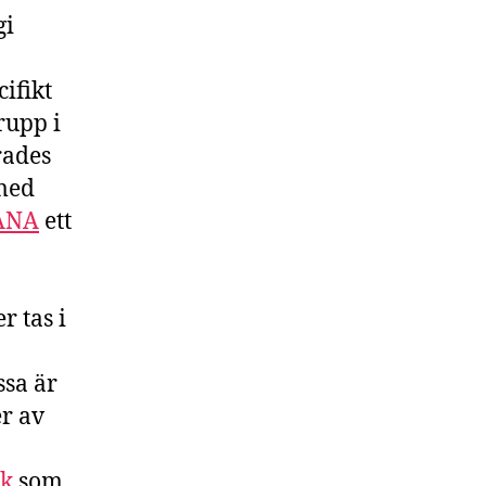
gi
cifikt
rupp i
rades
 med
ANA
ett
 tas i
ssa är
er av
ak
som