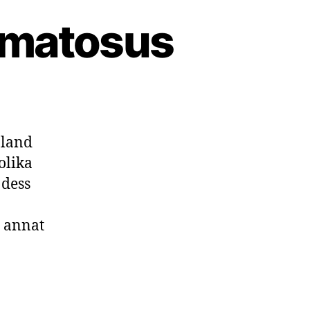
ematosus
bland
olika
 dess
d annat