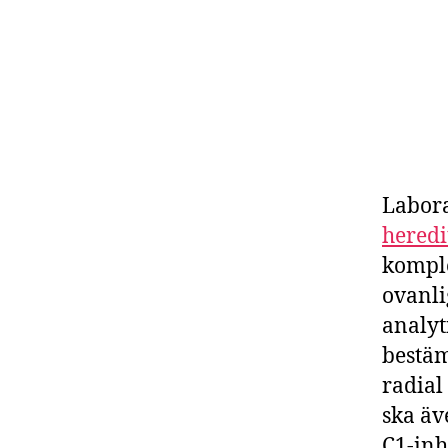
Labora
heredi
komple
ovanli
analyti
bestäm
radial
ska äv
C1-inh