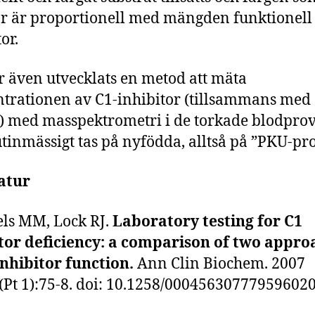
r är proportionell med mängden funktionell
or.
r även utvecklats en metod att mäta
trationen av C1-inhibitor (tillsammans med
) med masspektrometri i de torkade blodpro
tinmässigt tas på nyfödda, alltså på ”PKU-pro
atur
ls MM, Lock RJ.
Laboratory testing for C1
tor deficiency: a comparison of two appro
inhibitor function.
Ann Clin Biochem. 2007
(Pt 1):75-8. doi: 10.1258/00045630777959602