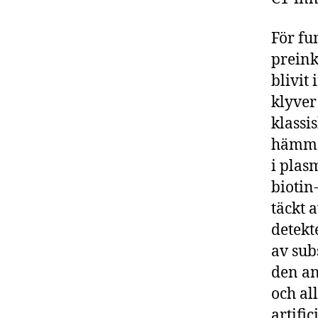
För fu
preink
blivit
klyver
klassi
hämmar
i plas
biotin
täckt 
detekt
av sub
den an
och all
artific