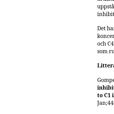
uppstå
inhibit
Det ha
koncen
och C4
som ru
Litter
Gompe
inhibi
to C1 
Jan;44