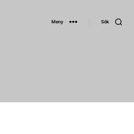
Meny
Sök