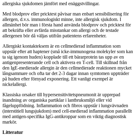
allergiska sjukdomen jämfört med enäggstvillingar.
Med blodprov eller pricktest påvisar man enbart sensibilisering för
allergen, d.v.s. immunologiskt minne, inte allergisk sjukdom. I
allmänhet bör man i första hand använda blodprov och pricktest för
att bekräfta eller avfärda misstankar om allergi och de testade
allergenen bör då väljas utifrån patientens erfarenheter.
Allergiskt kontakteksem är en cellmedierad inflammation som
uppstår efter att haptener (små icke-immunogena molekyler som kan
ta sig igenom huden) kopplade till ett bärarprotein tas upp av en
antigenpresenterande cell och aktivera en T-cell. Till skillnad från
den IgE-medierade allergin är den cellmedierade reaktionen mycket
långsammare och ofta tar det 2-3 dagar innan symtomen uppträder
på huden efter förnyad exponering. Ett vanligt exempel är
nickelallergi.
Klassiska orsaker till hypersensitivitetspneumonit är upprepad
inandning av organiska partiklar i lantbruksmiljö eller vid
fågeluppfödning. Inflammation och fibros uppstår i lungvävnaden
(interstitiell lungsjukdom) med cell-medierad inflammation parallellt
med antigen-specifika IgG-antikroppar som en viktig diagnostisk
markör.
Litteratur