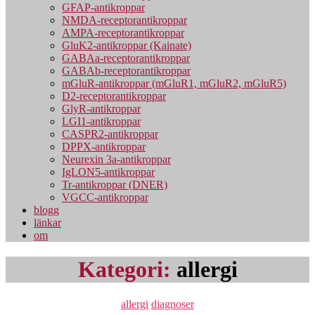
GFAP-antikroppar
NMDA-receptorantikroppar
AMPA-receptorantikroppar
GluK2-antikroppar (Kainate)
GABAa-receptorantikroppar
GABAb-receptorantikroppar
mGluR-antikroppar (mGluR1, mGluR2, mGluR5)
D2-receptorantikroppar
GlyR-antikroppar
LGI1-antikroppar
CASPR2-antikroppar
DPPX-antikroppar
Neurexin 3a-antikroppar
IgLON5-antikroppar
Tr-antikroppar (DNER)
VGCC-antikroppar
blogg
länkar
om
Kategori:
allergi
Kategorier
allergi
diagnoser