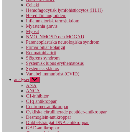
Celiaki
Hemofagocytisk lymfohistiocytos (HLH)
Hereditärt angioödem
Inflammatorisk tarmsjukdom
Myastenia gravis
Myosit
NMO, NMOSD och MOGAD
Paraneoplastiska neurologiska syndrom
Primär biliär kolangit
Reumatoid artrit
Sjögrens syndrom
Systemisk lupus erythematosus
Systemisk skleros
Variabel immunbrist (CVID)
analyser
Visa
undermeny
ANA
ANCA
C1-inhibitor
C1q-antikroppar
Centromer-antikroppar
Cykliska citrullinerade peptider-antikroppar
Desmoglein-antikroppar
Dubbelsträngat DNA-antikroppar
GAD-antikroppar