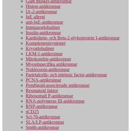
Glatt muskel-antikroppar
Histon-antikroppar
IA-2-antikroppar
IgE allergi
anti-IgE-antikroppar
Immunoglobuliner
Insulin-antikroppar
Kardiolipin- och Beta-2-glykoprotein I-antikroppar
Komplementsystemet
Kryoglobuliner
LKM-1-antikroppar
Mitokondrie-antikroppar
Myositspecifika antikroppar
Nukleosom-antikroppar
Parietalcells- och intrinsic factor-antikroppar
PCNA-antikroppar
Pemfigoid-associerade antikroppar
Reumatoid faktor
Ribosomalt P-antikroppar
RNA-polymeras III-antikroppar
RNP-antikroppar
sCD25
Scl-70-antikroppar
SLA/LP-antikroppar
Smith-antikroppar