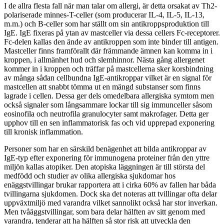
I de allra flesta fall när man talar om allergi, är detta orsakat av Th2-
polariserade minnes-T-celler (som producerar IL-4, IL-5, IL-13,
m.m.) och B-celler som har ställt om sin antikroppsproduktion till
IgE. IgE fixeras på ytan av mastceller via dessa cellers Fc-receptorer.
Fc-delen kallas den ände av antikroppen som inte binder till antigen.
Mastceller finns framförallt där främmande ämnen kan komma in i
kroppen, i allmänhet hud och slemhinnor. Nästa gång allergenet
kommer in i kroppen och träffar på mastcellerna sker korsbindning
av många sådan cellbundna IgE-antikroppar vilket är en signal för
mastcellen att snabbt tömma ut en mängd substanser som finns
lagrade i cellen. Dessa ger dels omedelbara allergiska symtom men
också signaler som långsammare lockar till sig immunceller såsom
eosinofila och neutrofila granulocyter samt makrofager. Detta ger
upphov till en sen inflammatorisk fas och vid upprepad exponering
till kronisk inflammation.
Personer som har en särskild benägenhet att bilda antikroppar av
IgE-typ efter exponering för immunogena proteiner från den yttre
miljön kallas atopiker. Den atopiska läggningen är till största del
medfödd och studier av olika allergiska sjukdomar hos
enäggstvillingar brukar rapportera att i cirka 60% av fallen har båda
tvillingarna sjukdomen. Dock ska det noteras att tvillingar ofta delar
uppväxtmiljö med varandra vilket sannolikt också har stor inverkan.
Men tvåäggstvillingar, som bara delar hälften av sitt genom med
varandra, tenderar att ha hälften så stor risk att utveckla den