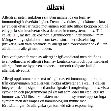
Allergi
Allergi är ingen sjukdom i sig utan namnet på en form av
immunologisk överkänslighet. Denna överkänslighet kännetecknas
av att den oftast är riktad mot ämnen som inte tillhör kroppen och på
ett typiskt sätt involverar vissa delar av immunsystemet t.ex. Th2-
celler,
IgE
, mastceller, eosinofila granulocyter, interleukin-4, m.m.
Många vanliga sjukdomar som t.ex. astma eller nässelutslag
(urtikaria) kan vara orsakade av allergi men förekommer också utan
att det finns allergi med i bilden.
Den vanligaste formen av allergi är IgE-medierad men det finns
även cellmedierad allergi i form av kontakteksem och IgG-medierad
allergi i form av hypersensitivitetspneumonit (tidigare kallad
allergisk alveolit).
Allergi uppkommer när små mängder av ett immunogent protein
från omgivningen (ett allergen) lyckas aktiverar en T-cell. T-cellen
integrerar denna signal med andra signaler i omgivningen, t.ex. vissa
cytokiner, och programmeras på ett sätt som leder till ett allergiskt
immunsvar. Vid första kontakten med immunsystemet uppstår inga
symtom men det skapas ett immunologiskt minne med
förutsättningar för allergiska symtom vid nästa exponering.