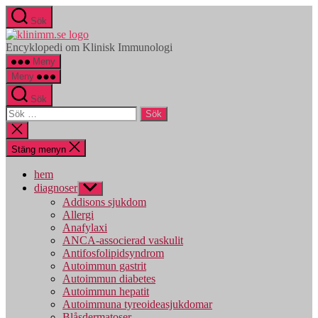
Hoppa
Sök
till
klinimm.se
innehåll
Encyklopedi om Klinisk Immunologi
Meny
Meny
Sök
Sök
efter:
Stäng
sökningen
Stäng menyn
hem
diagnoser
Visa
undermeny
Addisons sjukdom
Allergi
Anafylaxi
ANCA-associerad vaskulit
Antifosfolipidsyndrom
Autoimmun gastrit
Autoimmun diabetes
Autoimmun hepatit
Autoimmuna tyreoideasjukdomar
Blåsdermatoser