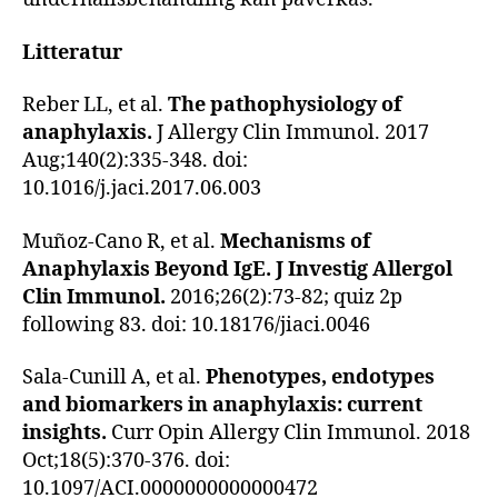
Litteratur
Reber LL, et al.
The pathophysiology of
anaphylaxis.
J Allergy Clin Immunol. 2017
Aug;140(2):335-348. doi:
10.1016/j.jaci.2017.06.003
Muñoz-Cano R, et al.
Mechanisms of
Anaphylaxis Beyond IgE. J Investig Allergol
Clin Immunol.
2016;26(2):73-82; quiz 2p
following 83. doi: 10.18176/jiaci.0046
Sala-Cunill A, et al.
Phenotypes, endotypes
and biomarkers in anaphylaxis: current
insights.
Curr Opin Allergy Clin Immunol. 2018
Oct;18(5):370-376. doi:
10.1097/ACI.0000000000000472