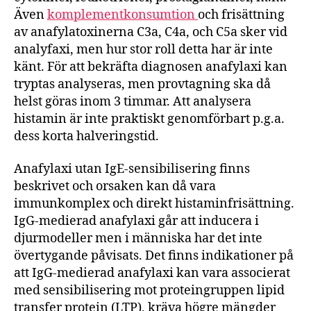
Även
komplementkonsumtion
och frisättning
av anafylatoxinerna C3a, C4a, och C5a sker vid
analyfaxi, men hur stor roll detta har är inte
känt. För att bekräfta diagnosen anafylaxi kan
tryptas analyseras, men provtagning ska då
helst göras inom 3 timmar. Att analysera
histamin är inte praktiskt genomförbart p.g.a.
dess korta halveringstid.
Anafylaxi utan IgE-sensibilisering finns
beskrivet och orsaken kan då vara
immunkomplex och direkt histaminfrisättning.
IgG-medierad anafylaxi går att inducera i
djurmodeller men i människa har det inte
övertygande påvisats. Det finns indikationer på
att IgG-medierad anafylaxi kan vara associerat
med sensibilisering mot proteingruppen lipid
transfer protein (LTP), kräva högre mängder