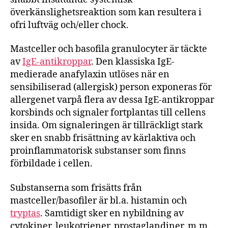
överkänslighetsreaktion som kan resultera i
ofri luftväg och/eller chock.
Mastceller och basofila granulocyter är täckte
av
IgE-antikroppar
. Den klassiska IgE-
medierade anafylaxin utlöses när en
sensibiliserad (allergisk) person exponeras för
allergenet varpå flera av dessa IgE-antikroppar
korsbinds och signaler fortplantas till cellens
insida. Om signaleringen är tillräckligt stark
sker en snabb frisättning av kärlaktiva och
proinflammatorisk substanser som finns
förbildade i cellen.
Substanserna som frisätts från
mastceller/basofiler är bl.a. histamin och
tryptas
. Samtidigt sker en nybildning av
cytokiner, leukotriener, prostaglandiner, m.m.