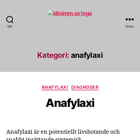
Sök
Meny
klinimm.se
Kategori:
anafylaxi
Kategorier
ANAFYLAXI
DIAGNOSER
Anafylaxi
Anafylaxi är en potentiellt livshotande och
snabbt insättande systemisk