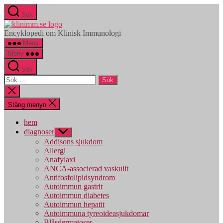
Hoppa
Sök
till
klinimm.se
innehåll
Encyklopedi om Klinisk Immunologi
Meny
Meny
Sök
Sök
efter:
Stäng
sökningen
Stäng menyn
hem
diagnoser
Visa
undermeny
Addisons sjukdom
Allergi
Anafylaxi
ANCA-associerad vaskulit
Antifosfolipidsyndrom
Autoimmun gastrit
Autoimmun diabetes
Autoimmun hepatit
Autoimmuna tyreoideasjukdomar
Blåsdermatoser