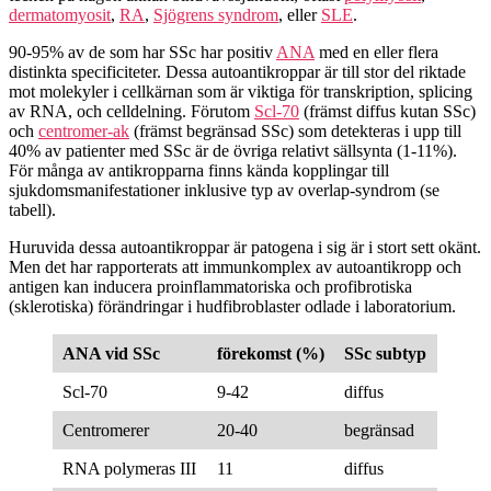
dermatomyosit
,
RA
,
Sjögrens syndrom
, eller
SLE
.
90-95% av de som har SSc har positiv
ANA
med en eller flera
distinkta specificiteter. Dessa autoantikroppar är till stor del riktade
mot molekyler i cellkärnan som är viktiga för transkription, splicing
av RNA, och celldelning. Förutom
Scl-70
(främst diffus kutan SSc)
och
centromer-ak
(främst begränsad SSc) som detekteras i upp till
40% av patienter med SSc är de övriga relativt sällsynta (1-11%).
För många av antikropparna finns kända kopplingar till
sjukdomsmanifestationer inklusive typ av overlap-syndrom (se
tabell).
Huruvida dessa autoantikroppar är patogena i sig är i stort sett okänt.
Men det har rapporterats att immunkomplex av autoantikropp och
antigen kan inducera proinflammatoriska och profibrotiska
(sklerotiska) förändringar i hudfibroblaster odlade i laboratorium.
ANA vid SSc
förekomst (%)
SSc subtyp
Scl-70
9-42
diffus
Centromerer
20-40
begränsad
RNA polymeras III
11
diffus