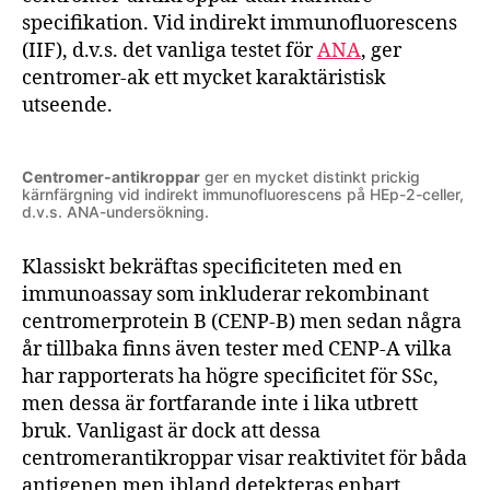
specifikation. Vid indirekt immunofluorescens
(IIF), d.v.s. det vanliga testet för
ANA
, ger
centromer-ak ett mycket karaktäristisk
utseende.
Centromer-antikroppar
ger en mycket distinkt prickig
kärnfärgning vid indirekt immunofluorescens på HEp-2-celler,
d.v.s. ANA-undersökning.
Klassiskt bekräftas specificiteten med en
immunoassay som inkluderar rekombinant
centromerprotein B (CENP-B) men sedan några
år tillbaka finns även tester med CENP-A vilka
har rapporterats ha högre specificitet för SSc,
men dessa är fortfarande inte i lika utbrett
bruk. Vanligast är dock att dessa
centromerantikroppar visar reaktivitet för båda
antigenen men ibland detekteras enbart