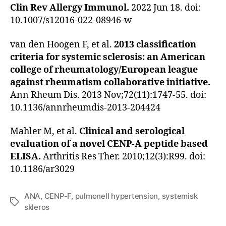
Clin Rev Allergy Immunol.
2022 Jun 18. doi:
10.1007/s12016-022-08946-w
van den Hoogen F, et al.
2013 classification
criteria for systemic sclerosis: an American
college of rheumatology/European league
against rheumatism collaborative initiative.
Ann Rheum Dis. 2013 Nov;72(11):1747-55. doi:
10.1136/annrheumdis-2013-204424
Mahler M, et al.
Clinical and serological
evaluation of a novel CENP-A peptide based
ELISA.
Arthritis Res Ther. 2010;12(3):R99. doi:
10.1186/ar3029
ANA
,
CENP-F
,
pulmonell hypertension
,
systemisk
Etiketter
skleros