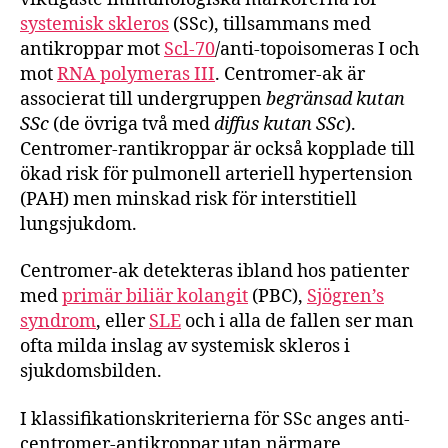
systemisk skleros
(SSc), tillsammans med
antikroppar mot
Scl-70
/anti-topoisomeras I och
mot
RNA polymeras III
. Centromer-ak är
associerat till undergruppen
begränsad kutan
SSc
(de övriga två med
diffus kutan SSc
).
Centromer-rantikroppar är också kopplade till
ökad risk för pulmonell arteriell hypertension
(PAH) men minskad risk för interstitiell
lungsjukdom.
Centromer-ak detekteras ibland hos patienter
med
primär biliär kolangit
(PBC),
Sjögren’s
syndrom
, eller
SLE
och i alla de fallen ser man
ofta milda inslag av systemisk skleros i
sjukdomsbilden.
I klassifikationskriterierna för SSc anges anti-
centromer-antikroppar utan närmare