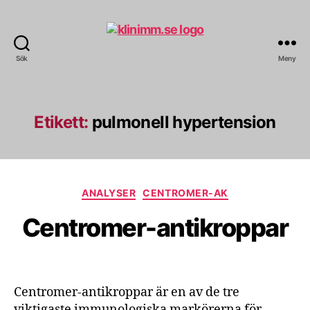
Sök
Meny
klinimm.se
Etikett:
pulmonell hypertension
Kategorier
ANALYSER
CENTROMER-AK
Centromer-antikroppar
Centromer-antikroppar är en av de tre
viktigaste immunologiska markörerna för