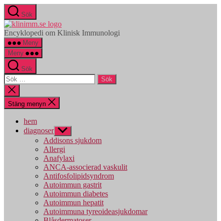
Hoppa
Sök
till
klinimm.se
innehåll
Encyklopedi om Klinisk Immunologi
Meny
Meny
Sök
Sök
efter:
Stäng
sökningen
Stäng menyn
hem
diagnoser
Visa
undermeny
Addisons sjukdom
Allergi
Anafylaxi
ANCA-associerad vaskulit
Antifosfolipidsyndrom
Autoimmun gastrit
Autoimmun diabetes
Autoimmun hepatit
Autoimmuna tyreoideasjukdomar
Blåsdermatoser