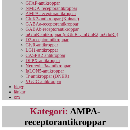
GFAP-antikroppar
NMDA-receptorantikroppar
AMPA-receptorantikroppar
GluK2-antikroppar (Kainate)
GABAa-receptorantikroppar
GABAb-receptorantikroppar
mGluR-antikroppar (mGluR1, mGluR2, mGluR5)
D2-receptorantikroppar
GlyR-antikroppar
LGI1-antikroppar
CASPR2-antikroppar
DPPX-antikroppar
Neurexin 3a-antikroppar
IgLON5-antikroppar
Tr-antikroppar (DNER)
VGCC-antikroppar
blogg
länkar
om
Kategori:
AMPA-
receptorantikroppar