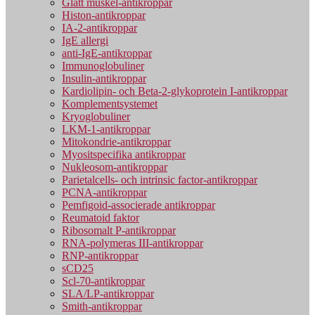
Glatt muskel-antikroppar
Histon-antikroppar
IA-2-antikroppar
IgE allergi
anti-IgE-antikroppar
Immunoglobuliner
Insulin-antikroppar
Kardiolipin- och Beta-2-glykoprotein I-antikroppar
Komplementsystemet
Kryoglobuliner
LKM-1-antikroppar
Mitokondrie-antikroppar
Myositspecifika antikroppar
Nukleosom-antikroppar
Parietalcells- och intrinsic factor-antikroppar
PCNA-antikroppar
Pemfigoid-associerade antikroppar
Reumatoid faktor
Ribosomalt P-antikroppar
RNA-polymeras III-antikroppar
RNP-antikroppar
sCD25
Scl-70-antikroppar
SLA/LP-antikroppar
Smith-antikroppar