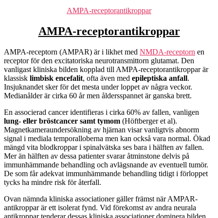
Kategorier
AMPA-receptorantikroppar
AMPA-receptorantikroppar
AMPA-receptorn (AMPAR) är i likhet med
NMDA-receptorn
en
receptor för den excitatoriska neurotransmittorn glutamat. Den
vanligast kliniska bilden kopplad till AMPA-receptorantikroppar är
klassisk
limbisk encefalit
, ofta även med
epileptiska anfall
.
Insjuknandet sker för det mesta under loppet av några veckor.
Medianålder är cirka 60 år men åldersspannet är ganska brett.
En associerad cancer identifieras i cirka 60% av fallen, vanligen
lung- eller bröstcancer samt tymom
(Höftberger et al).
Magnetkameraundersökning av hjärnan visar vanligtvis abnorm
signal i mediala temporalloberna men kan också vara normal. Ökad
mängd vita blodkroppar i spinalvätska ses bara i hälften av fallen.
Mer än hälften av dessa patienter svarar åtminstone delvis på
immunhämmande behandling och avlägsnande av eventuell tumör.
De som får adekvat immunhämmande behandling tidigt i förloppet
tycks ha mindre risk för återfall.
Ovan nämnda kliniska associationer gäller främst när AMPAR-
antikroppar är ett isolerat fynd. Vid förekomst av andra neurala
antikroppar tenderar dessas kliniska associationer dominera bilden