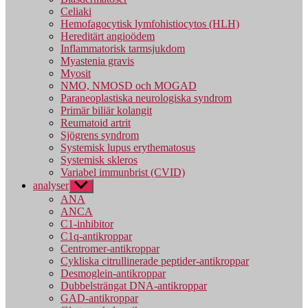
Celiaki
Hemofagocytisk lymfohistiocytos (HLH)
Hereditärt angioödem
Inflammatorisk tarmsjukdom
Myastenia gravis
Myosit
NMO, NMOSD och MOGAD
Paraneoplastiska neurologiska syndrom
Primär biliär kolangit
Reumatoid artrit
Sjögrens syndrom
Systemisk lupus erythematosus
Systemisk skleros
Variabel immunbrist (CVID)
analyser
Visa
undermeny
ANA
ANCA
C1-inhibitor
C1q-antikroppar
Centromer-antikroppar
Cykliska citrullinerade peptider-antikroppar
Desmoglein-antikroppar
Dubbelsträngat DNA-antikroppar
GAD-antikroppar