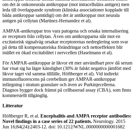
om det är onkoneurala antikroppar (mot intracellulära antigen) men
leda till överlappande syndrom (kliniska associationer kopplade till
båda antikroppar samtidigt) om det är antikroppar mot neurala
antigen på cellytan (Martinez-Hernandez et al).
AMPAR-antikroppar tros vara patogena och orsaka internalisering
av receptorn från cellytan. Även om antikropparna slår mot en
excitatorisk signalväg orsakar receptorernas nedreglering som svar
på detta till kompensatoriska förändringar och nettoeffekten blir
istället en ökad excitabilitet i nervcellen (Haselmann et al).
För AMPAR-antikroppar är likvor ett mer användbart prov då serum
har visat sig ha lägre känslighet (30% är falskt negativa jämfört med
likvor taget vid samma tillfälle, Höftberger et al). Vid indirekt
immunofluorescens på cerebellum ger AMPAR-antikroppar
infärgning i stratum granulare och även av Purkinjecellerna.
Diagnos bygger dock främst på cellbaserad assay (CBA), som finns
kommersiellt tillgänglig.
Litteratur
Höftberger R, et al.
Encephalitis and AMPA receptor antibodies:
Novel findings in a case series of 22 patients.
Neurology. 2015
Jun 16;84(24):2403-12. doi: 10.1212/WNL.0000000000001682