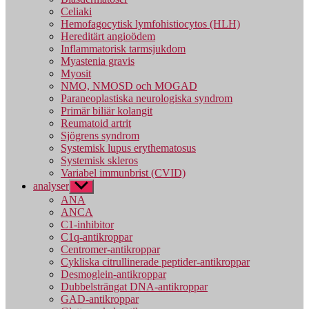
Celiaki
Hemofagocytisk lymfohistiocytos (HLH)
Hereditärt angioödem
Inflammatorisk tarmsjukdom
Myastenia gravis
Myosit
NMO, NMOSD och MOGAD
Paraneoplastiska neurologiska syndrom
Primär biliär kolangit
Reumatoid artrit
Sjögrens syndrom
Systemisk lupus erythematosus
Systemisk skleros
Variabel immunbrist (CVID)
analyser
Visa
undermeny
ANA
ANCA
C1-inhibitor
C1q-antikroppar
Centromer-antikroppar
Cykliska citrullinerade peptider-antikroppar
Desmoglein-antikroppar
Dubbelsträngat DNA-antikroppar
GAD-antikroppar