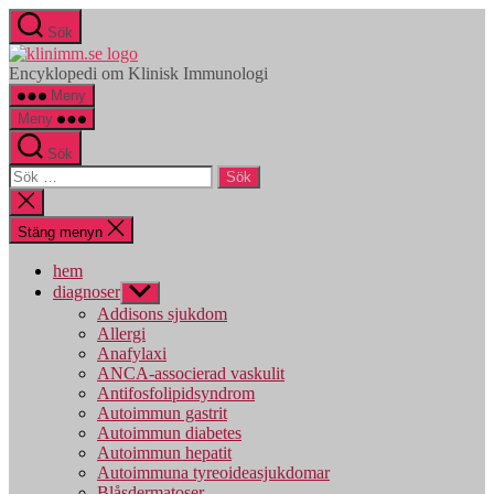
Hoppa
Sök
till
klinimm.se
innehåll
Encyklopedi om Klinisk Immunologi
Meny
Meny
Sök
Sök
efter:
Stäng
sökningen
Stäng menyn
hem
diagnoser
Visa
undermeny
Addisons sjukdom
Allergi
Anafylaxi
ANCA-associerad vaskulit
Antifosfolipidsyndrom
Autoimmun gastrit
Autoimmun diabetes
Autoimmun hepatit
Autoimmuna tyreoideasjukdomar
Blåsdermatoser