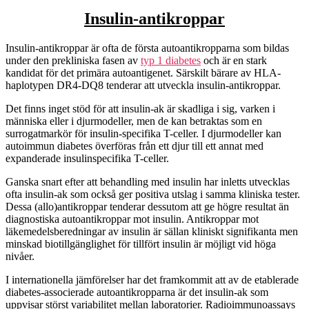
Insulin-antikroppar
Insulin-antikroppar är ofta de första autoantikropparna som bildas
under den prekliniska fasen av
typ 1 diabetes
och är en stark
kandidat för det primära autoantigenet. Särskilt bärare av HLA-
haplotypen DR4-DQ8 tenderar att utveckla insulin-antikroppar.
Det finns inget stöd för att insulin-ak är skadliga i sig, varken i
människa eller i djurmodeller, men de kan betraktas som en
surrogatmarkör för insulin-specifika T-celler. I djurmodeller kan
autoimmun diabetes överföras från ett djur till ett annat med
expanderade insulinspecifika T-celler.
Ganska snart efter att behandling med insulin har inletts utvecklas
ofta insulin-ak som också ger positiva utslag i samma kliniska tester.
Dessa (allo)antikroppar tenderar dessutom att ge högre resultat än
diagnostiska autoantikroppar mot insulin. Antikroppar mot
läkemedelsberedningar av insulin är sällan kliniskt signifikanta men
minskad biotillgänglighet för tillfört insulin är möjligt vid höga
nivåer.
I internationella jämförelser har det framkommit att av de etablerade
diabetes-associerade autoantikropparna är det insulin-ak som
uppvisar störst variabilitet mellan laboratorier. Radioimmunoassays