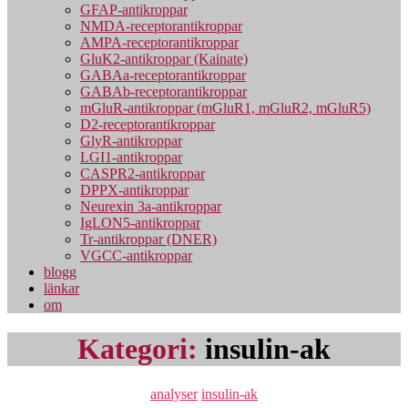
GFAP-antikroppar
NMDA-receptorantikroppar
AMPA-receptorantikroppar
GluK2-antikroppar (Kainate)
GABAa-receptorantikroppar
GABAb-receptorantikroppar
mGluR-antikroppar (mGluR1, mGluR2, mGluR5)
D2-receptorantikroppar
GlyR-antikroppar
LGI1-antikroppar
CASPR2-antikroppar
DPPX-antikroppar
Neurexin 3a-antikroppar
IgLON5-antikroppar
Tr-antikroppar (DNER)
VGCC-antikroppar
blogg
länkar
om
Kategori:
insulin-ak
Kategorier
analyser
insulin-ak