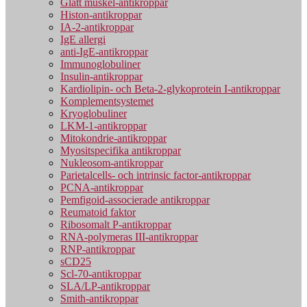
Glatt muskel-antikroppar
Histon-antikroppar
IA-2-antikroppar
IgE allergi
anti-IgE-antikroppar
Immunoglobuliner
Insulin-antikroppar
Kardiolipin- och Beta-2-glykoprotein I-antikroppar
Komplementsystemet
Kryoglobuliner
LKM-1-antikroppar
Mitokondrie-antikroppar
Myositspecifika antikroppar
Nukleosom-antikroppar
Parietalcells- och intrinsic factor-antikroppar
PCNA-antikroppar
Pemfigoid-associerade antikroppar
Reumatoid faktor
Ribosomalt P-antikroppar
RNA-polymeras III-antikroppar
RNP-antikroppar
sCD25
Scl-70-antikroppar
SLA/LP-antikroppar
Smith-antikroppar