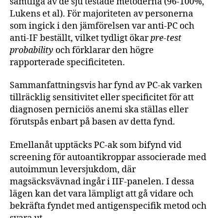
samtliga av de sju testade metoderna (96-100%,
Lukens et al). För majoriteten av personerna
som ingick i den jämförelsen var anti-PC och
anti-IF beställt, vilket tydligt ökar
pre-test
probability
och förklarar den högre
rapporterade specificiteten.
Sammanfattningsvis har fynd av PC-ak varken
tillräcklig sensitivitet eller specificitet för att
diagnosen perniciös anemi ska ställas eller
förutspås enbart på basen av detta fynd.
Emellanåt upptäcks PC-ak som bifynd vid
screening för autoantikroppar associerade med
autoimmun leversjukdom, där
magsäcksvävnad ingår i IIF-panelen. I dessa
lägen kan det vara lämpligt att gå vidare och
bekräfta fyndet med antigenspecifik metod och