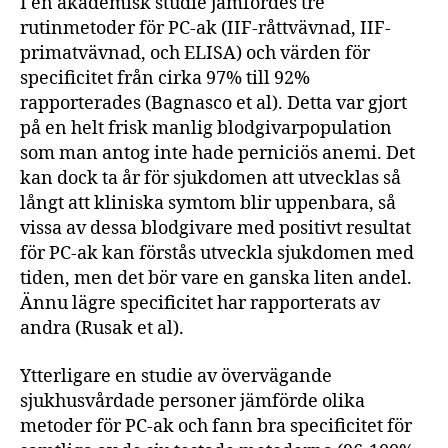
I en akademisk studie jämfördes tre
rutinmetoder för PC-ak (IIF-råttvävnad, IIF-
primatvävnad, och ELISA) och värden för
specificitet från cirka 97% till 92%
rapporterades (Bagnasco et al). Detta var gjort
på en helt frisk manlig blodgivarpopulation
som man antog inte hade perniciös anemi. Det
kan dock ta år för sjukdomen att utvecklas så
långt att kliniska symtom blir uppenbara, så
vissa av dessa blodgivare med positivt resultat
för PC-ak kan förstås utveckla sjukdomen med
tiden, men det bör vare en ganska liten andel.
Ännu lägre specificitet har rapporterats av
andra (Rusak et al).
Ytterligare en studie av övervägande
sjukhusvårdade personer jämförde olika
metoder för PC-ak och fann bra specificitet för