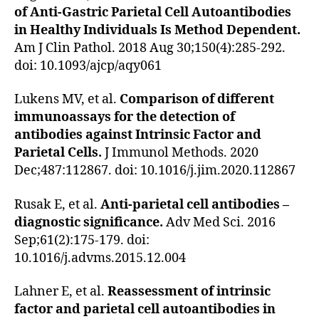
of Anti-Gastric Parietal Cell Autoantibodies
in Healthy Individuals Is Method Dependent.
Am J Clin Pathol. 2018 Aug 30;150(4):285-292.
doi: 10.1093/ajcp/aqy061
Lukens MV, et al.
Comparison of different
immunoassays for the detection of
antibodies against Intrinsic Factor and
Parietal Cells.
J Immunol Methods. 2020
Dec;487:112867. doi: 10.1016/j.jim.2020.112867
Rusak E, et al.
Anti-parietal cell antibodies –
diagnostic significance.
Adv Med Sci. 2016
Sep;61(2):175-179. doi:
10.1016/j.advms.2015.12.004
Lahner E, et al.
Reassessment of intrinsic
factor and parietal cell autoantibodies in