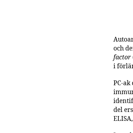
Autoan
och de
factor
i förl
PC-ak 
immuno
identi
del er
ELISA,