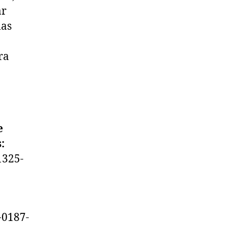
är
las
ra
e
:
1325-
-0187-