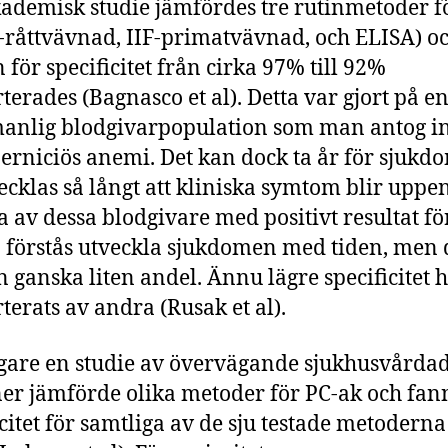
kademisk studie jämfördes tre rutinmetoder f
F-råttvävnad, IIF-primatvävnad, och ELISA) o
 för specificitet från cirka 97% till 92%
terades (Bagnasco et al). Detta var gjort på en
manlig blodgivarpopulation som man antog i
erniciös anemi. Det kan dock ta år för sjukd
vecklas så långt att kliniska symtom blir uppe
sa av dessa blodgivare med positivt resultat fö
 förstås utveckla sjukdomen med tiden, men 
n ganska liten andel. Ännu lägre specificitet 
terats av andra (Rusak et al).
igare en studie av övervägande sjukhusvårda
er jämförde olika metoder för PC-ak och fan
icitet för samtliga av de sju testade metoderna