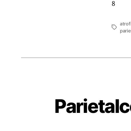
8
atrof
Etiketter
parie
Parietalc