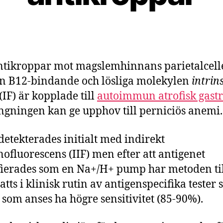
tikroppar mot magslemhinnans parietalcelle
n B12-bindande och lösliga molekylen
intrin
(IF) är kopplade till
autoimmun atrofisk gastr
ängningen kan ge upphov till perniciös anemi.
detekterades initialt med indirekt
fluorescens (IIF) men efter att antigenet
fierades som en Na+/H+ pump har metoden til
satts i klinisk rutin av antigenspecifika tester
 som anses ha högre sensitivitet (85-90%).