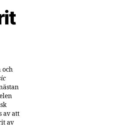
it
a och
sic
 nästan
delen
isk
 av att
it av