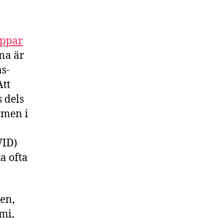
oppar
rna är
s-
Att
 dels
 men i
VID)
a ofta
ken,
mi,