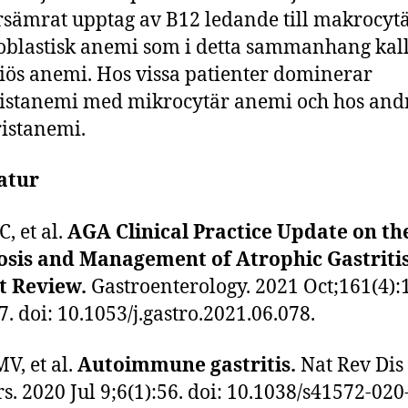
rsämrat upptag av B12 ledande till makrocyt
blastisk anemi som i detta sammanhang kal
iös anemi. Hos vissa patienter dominerar
istanemi med mikrocytär anemi och hos and
istanemi.
atur
, et al.
AGA Clinical Practice Update on th
osis and Management of Atrophic Gastritis
t Review.
Gastroenterology. 2021 Oct;161(4):
7. doi: 10.1053/j.gastro.2021.06.078.
MV, et al.
Autoimmune gastritis.
Nat Rev Dis
s. 2020 Jul 9;6(1):56. doi: 10.1038/s41572-020