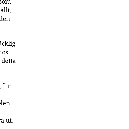
 som
ällt,
 den
äcklig
ciös
 detta
 för
len. I
a ut.