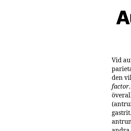
A
Vid au
pariet
den vi
factor
överal
(antru
gastri
antrum
andra 