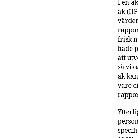
I en a
ak (II
värden
rappor
frisk 
hade p
att ut
så vis
ak kan
vare e
rappor
Ytterl
person
specif