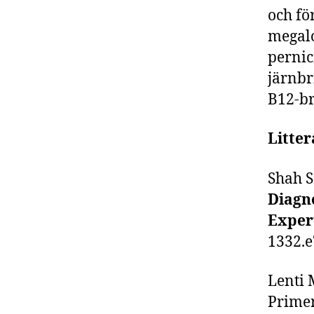
och fö
megalo
pernic
järnbr
B12-br
Litter
Shah SC
Diagn
Exper
1332.e
Lenti 
Primer