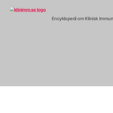
Encyklopedi om Klinisk Immun
klinimm.se