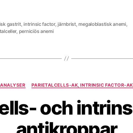
isk gastrit
,
intrinsic factor
,
järnbrist
,
megaloblastisk anemi
,
talceller
,
perniciös anemi
Kategorier
ANALYSER
PARIETALCELLS-AK, INTRINSIC FACTOR-AK
ells- och intrins
antikroppar