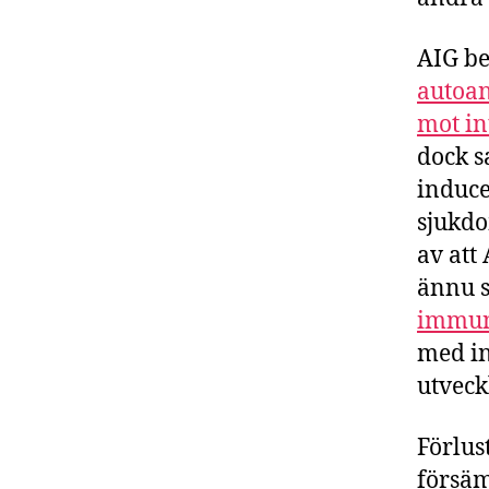
AIG be
autoan
mot in
dock s
induce
sjukdo
av att
ännu s
immun
med in
utveck
Förlus
försäm