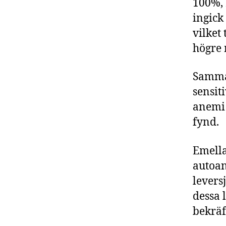
100%, 
ingick
vilket
högre 
Samman
sensiti
anemi 
fynd.
Emella
autoa
levers
dessa 
bekräf