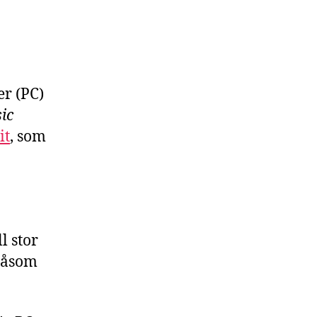
r (PC)
sic
it
, som
l stor
 såsom