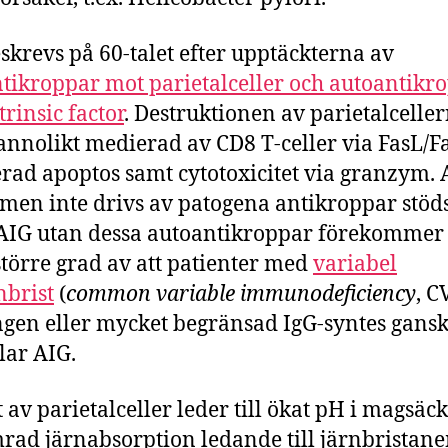
skrevs på 60-talet efter upptäckterna av
tikroppar mot parietalceller och autoantikr
trinsic factor
. Destruktionen av parietalcelle
annolikt medierad av CD8 T-celler via FasL/Fa
rad apoptos samt cytotoxicitet via granzym. 
men inte drivs av patogena antikroppar stöds
 AIG utan dessa autoantikroppar förekommer
törre grad av att patienter med
variabel
brist
(
common variable immunodeficiency
, C
gen eller mycket begränsad IgG-syntes gansk
lar AIG.
t av parietalceller leder till ökat pH i magsäc
rad järnabsorption ledande till järnbristane