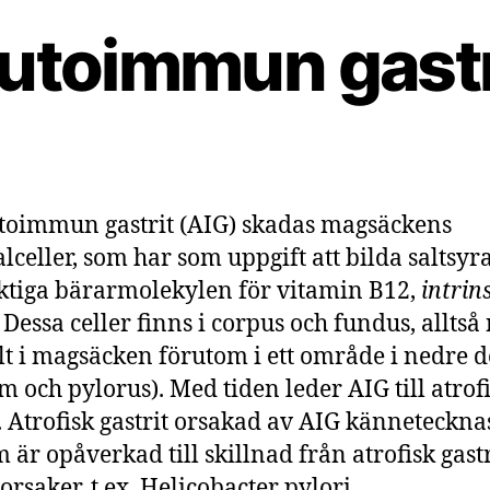
utoimmun gastr
toimmun gastrit (AIG) skadas magsäckens
alceller, som har som uppgift att bilda saltsyr
ktiga bärarmolekylen för vitamin B12,
intrin
. Dessa celler finns i corpus och fundus, alltså
lt i magsäcken förutom i ett område i nedre 
m och pylorus). Med tiden leder AIG till atrof
t. Atrofisk gastrit orsakad av AIG kännetecknas
 är opåverkad till skillnad från atrofisk gastr
orsaker, t.ex. Helicobacter pylori.