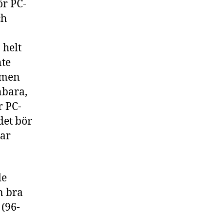
ör PC-
ch
 helt
nte
omen
nbara,
r PC-
det bör
har
de
n bra
 (96-