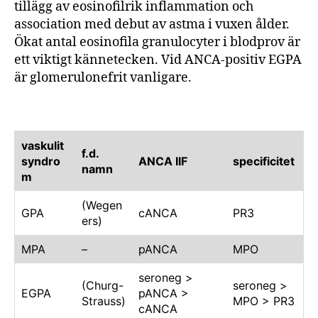
tillägg av eosinofilrik inflammation och
association med debut av astma i vuxen ålder.
Ökat antal eosinofila granulocyter i blodprov är
ett viktigt kännetecken. Vid ANCA-positiv EGPA
är glomerulonefrit vanligare.
vaskulit
f.d.
syndro
ANCA IIF
specificitet
namn
m
(Wegen
GPA
cANCA
PR3
ers)
MPA
–
pANCA
MPO
seroneg >
(Churg-
seroneg >
EGPA
pANCA >
Strauss)
MPO > PR3
cANCA