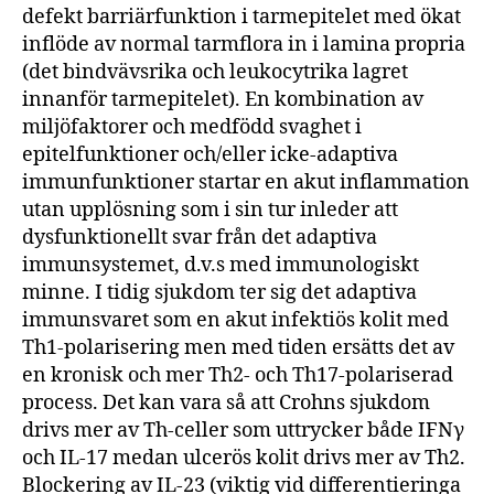
defekt barriärfunktion i tarmepitelet med ökat
inflöde av normal tarmflora in i lamina propria
(det bindvävsrika och leukocytrika lagret
innanför tarmepitelet). En kombination av
miljöfaktorer och medfödd svaghet i
epitelfunktioner och/eller icke-adaptiva
immunfunktioner startar en akut inflammation
utan upplösning som i sin tur inleder att
dysfunktionellt svar från det adaptiva
immunsystemet, d.v.s med immunologiskt
minne. I tidig sjukdom ter sig det adaptiva
immunsvaret som en akut infektiös kolit med
Th1-polarisering men med tiden ersätts det av
en kronisk och mer Th2- och Th17-polariserad
process. Det kan vara så att Crohns sjukdom
drivs mer av Th-celler som uttrycker både IFNγ
och IL-17 medan ulcerös kolit drivs mer av Th2.
Blockering av IL-23 (viktig vid differentieringa