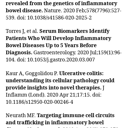
revealed from the genetics of inflammatory
bowel disease.
Nature. 2020 Feb;578(7796):527-
539. doi: 10.1038/s41586-020-2025-2
Torres J, et al.
Serum Biomarkers Identify
Patients Who Will Develop Inflammatory
Bowel Diseases Up to 5 Years Before
Diagnosis.
Gastroenterology. 2020 Jul;159(1):96-
104. doi: 10.1053/j.gastro.2020.03.007
Kaur A, Goggolidou P.
Ulcerative colitis:
understanding its cellular pathology could
provide insights into novel therapies.
J
Inflamm (Lond). 2020 Apr 21;17:15. doi:
10.1186/s12950-020-00246-4
Neurath MF.
Targeting immune cell circuits
and trafficking in inflammatory bowel