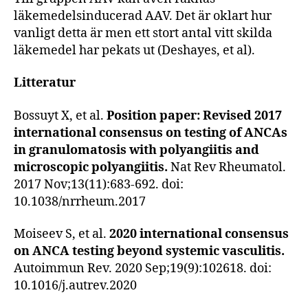
läkemedelsinducerad AAV. Det är oklart hur
vanligt detta är men ett stort antal vitt skilda
läkemedel har pekats ut (Deshayes, et al).
Litteratur
Bossuyt X, et al.
Position paper: Revised 2017
international consensus on testing of ANCAs
in granulomatosis with polyangiitis and
microscopic polyangiitis.
Nat Rev Rheumatol.
2017 Nov;13(11):683-692. doi:
10.1038/nrrheum.2017
Moiseev S, et al.
2020 international consensus
on ANCA testing beyond systemic vasculitis.
Autoimmun Rev. 2020 Sep;19(9):102618. doi:
10.1016/j.autrev.2020