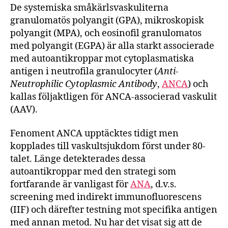
De systemiska småkärlsvaskuliterna
granulomatös polyangit (GPA), mikroskopisk
polyangit (MPA), och eosinofil granulomatos
med polyangit (EGPA) är alla starkt associerade
med autoantikroppar mot cytoplasmatiska
antigen i neutrofila granulocyter (
Anti-
Neutrophilic Cytoplasmic Antibody
,
ANCA
) och
kallas följaktligen för ANCA-associerad vaskulit
(AAV).
Fenoment ANCA upptäcktes tidigt men
kopplades till vaskultsjukdom först under 80-
talet. Länge detekterades dessa
autoantikroppar med den strategi som
fortfarande är vanligast för
ANA
, d.v.s.
screening med indirekt immunofluorescens
(IIF) och därefter testning mot specifika antigen
med annan metod. Nu har det visat sig att de