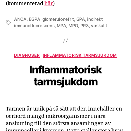
(kommenterad
här
)
ANCA
,
EGPA
,
glomerulonefrit
,
GPA
,
indirekt
Etiketter
immunofluorescens
,
MPA
,
MPO
,
PR3
,
vaskulit
Kategorier
DIAGNOSER
INFLAMMATORISK TARMSJUKDOM
Inflammatorisk
tarmsjukdom
Tarmen är unik på så sätt att den innehåller en
oerhörd mängd mikroorganismer i nära
anslutning till den största ansamlingen av
immunceller i kroppen. Detta ställer stora krav