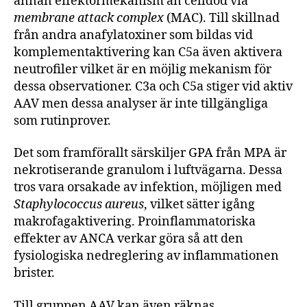
annan effektormekanism än celldöd via
membrane attack complex
(MAC). Till skillnad
från andra anafylatoxiner som bildas vid
komplementaktivering kan C5a även aktivera
neutrofiler vilket är en möjlig mekanism för
dessa observationer. C3a och C5a stiger vid aktiv
AAV men dessa analyser är inte tillgängliga
som rutinprover.
Det som framförallt särskiljer GPA från MPA är
nekrotiserande granulom i luftvägarna. Dessa
tros vara orsakade av infektion, möjligen med
Staphylococcus aureus
, vilket sätter igång
makrofagaktivering. Proinflammatoriska
effekter av ANCA verkar göra så att den
fysiologiska nedreglering av inflammationen
brister.
Till gruppen AAV kan även räknas