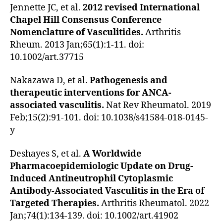
Jennette JC, et al.
2012 revised International
Chapel Hill Consensus Conference
Nomenclature of Vasculitides.
Arthritis
Rheum. 2013 Jan;65(1):1-11. doi:
10.1002/art.37715
Nakazawa D, et al.
Pathogenesis and
therapeutic interventions for ANCA-
associated vasculitis.
Nat Rev Rheumatol. 2019
Feb;15(2):91-101. doi: 10.1038/s41584-018-0145-
y
Deshayes S, et al.
A Worldwide
Pharmacoepidemiologic Update on Drug-
Induced Antineutrophil Cytoplasmic
Antibody-Associated Vasculitis in the Era of
Targeted Therapies.
Arthritis Rheumatol. 2022
Jan;74(1):134-139. doi: 10.1002/art.41902