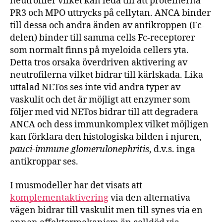
neutrofiler vilket kan leda till att proteinerna
PR3 och MPO uttrycks på cellytan. ANCA binder
till dessa och andra änden av antikroppen (Fc-
delen) binder till samma cells Fc-receptorer
som normalt finns på myeloida cellers yta.
Detta tros orsaka överdriven aktivering av
neutrofilerna vilket bidrar till kärlskada. Lika
uttalad NETos ses inte vid andra typer av
vaskulit och det är möjligt att enzymer som
följer med vid NETos bidrar till att degradera
ANCA och dess immunkomplex vilket möjligen
kan förklara den histologiska bilden i njuren,
pauci-immune glomerulonephritis
, d.v.s. inga
antikroppar ses.
I musmodeller har det visats att
komplementaktivering
via den alternativa
vägen bidrar till vaskulit men till synes via en