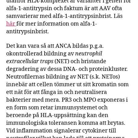
utanför HLA-komplexet är varianter i genen för
alfa-1-antitrypsin och faktum är att AAV ofta
samvarierar med alfa-1-antitrypsinbrist. Läs
här
för mer information om alfa-1-
antitrypsinbrist.
Det kan vara så att ANCA bildas p.g.a.
okontrollerad bildning av
neutrophil
extracellular traps
(NET) och bristande
degradering av dessa DNA- och proteinkluster.
Neutrofilernas bildning av NET (s.k. NETos)
innebär att cellen tömmer ut sitt kromatin som
ett nät för att fånga in och neutralisera
bakterier med mera. PR3 och MPO exponeras i
en form som retar immunsystemet och
beroende på HLA-uppsättning kan den
immunologiska toleransen komma att brytas.
Vid inflammation signalerar cytokiner till