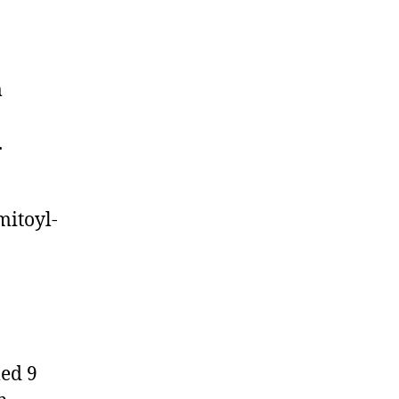
m
.
mitoyl-
med 9