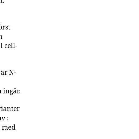
n.
örst
m
 cell-
 är N-
 ingår.
ianter
v :
v med