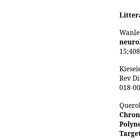
Litter
Wanlee
neurol
15;408
Kieseie
Rev Di
018-00
Querol
Chron
Polyn
Targe