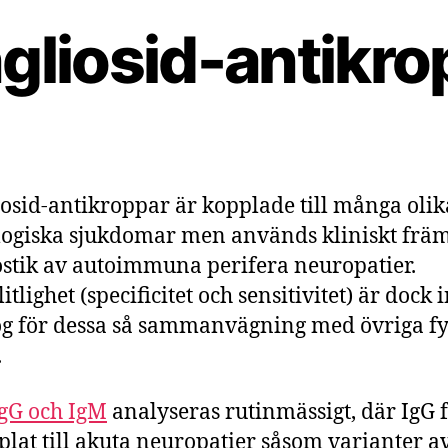
gliosid-antikro
osid-antikroppar är kopplade till många olik
ogiska sjukdomar men används kliniskt främ
stik av autoimmuna perifera neuropatier.
litlighet (specificitet och sensitivitet) är dock 
ög för dessa så sammanvägning med övriga f
.
gG och IgM
analyseras rutinmässigt, där IgG 
plat till akuta neuropatier såsom varianter a