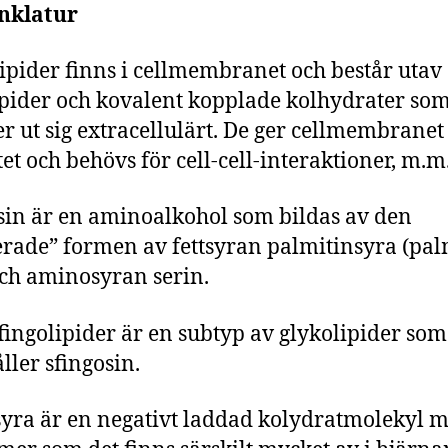
klatur
ipider finns i cellmembranet och består utav
ipider och kovalent kopplade kolhydrater so
er ut sig extracellulärt. De ger cellmembranet
tet och behövs för cell-cell-interaktioner, m.m
sin är en aminoalkohol som bildas av den
erade” formen av fettsyran palmitinsyra (pal
ch aminosyran serin.
fingolipider är en subtyp av glykolipider som
ller sfingosin.
syra är en negativt laddad kolydratmolekyl 