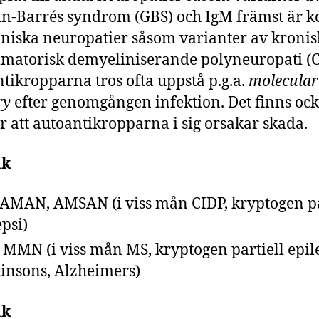
in-Barrés syndrom (GBS) och IgM främst är k
roniska neuropatier såsom varianter av kronis
matorisk demyeliniserande polyneuropati (C
tikropparna tros ofta uppstå p.g.a.
molecular
ry
efter genomgången infektion. Det finns oc
ör att autoantikropparna i sig orsakar skada.
ak
 AMAN, AMSAN (i viss mån CIDP, kryptogen pa
epsi)
 MMN (i viss mån MS, kryptogen partiell epile
insons, Alzheimers)
ak