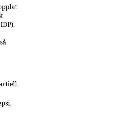
opplat
k
IDP).
kså
rtiell
psi,