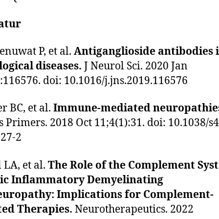
atur
nuwat P, et al.
Antiganglioside antibodies 
ogical diseases.
J Neurol Sci. 2020 Jan
:116576. doi: 10.1016/j.jns.2019.116576
r BC, et al.
Immune-mediated neuropathie
s Primers. 2018 Oct 11;4(1):31. doi: 10.1038/s
27-2
 LA, et al.
The Role of the Complement Sys
ic Inflammatory Demyelinating
europathy: Implications for Complement-
ted Therapies.
Neurotherapeutics. 2022