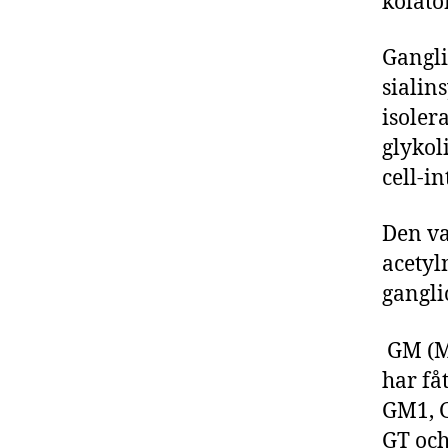
kolato
Gangli
sialin
isoler
glykol
cell-i
Den va
acety
gangli
GM (M 
har få
GM1, G
GT och