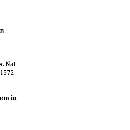
in
s.
Nat
41572-
tem in