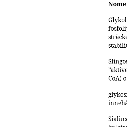
Nomen
Glykol
fosfol
sträck
stabili
Sfingo
”aktiv
CoA) o
glykos
innehå
Sialin