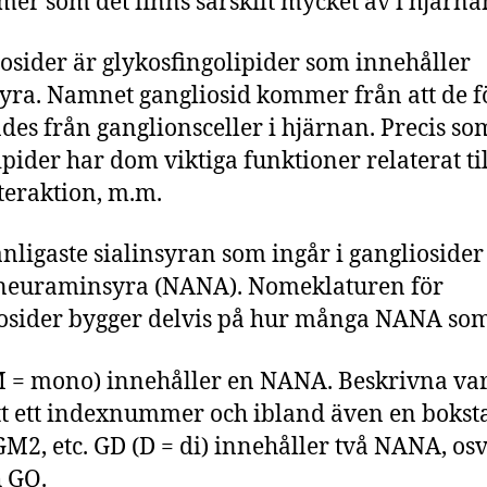
mer som det finns särskilt mycket av i hjärna
osider är glykosfingolipider som innehåller
syra. Namnet gangliosid kommer från att de f
ades från ganglionsceller i hjärnan. Precis so
ipider har dom viktiga funktioner relaterat till
nteraktion, m.m.
nligaste sialinsyran som ingår i gangliosider
lneuraminsyra (NANA). Nomeklaturen för
osider bygger delvis på hur många NANA som
= mono) innehåller en NANA. Beskrivna var
tt ett indexnummer och ibland även en boksta
M2, etc. GD (D = di) innehåller två NANA, os
 GQ.