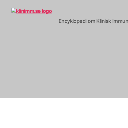
Encyklopedi om Klinisk Immun
klinimm.se