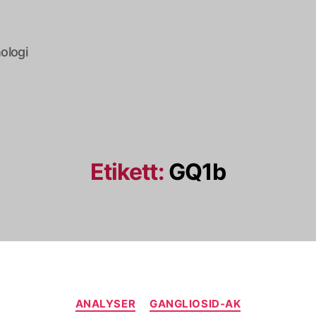
ologi
Etikett:
GQ1b
Kategorier
ANALYSER
GANGLIOSID-AK