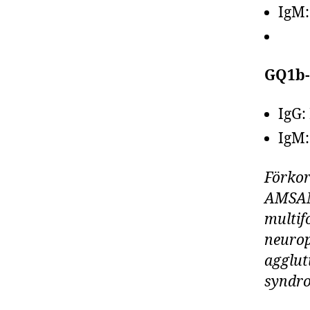
IgM:
GQ1b-
IgG:
IgM:
Förkor
AMSAN,
multif
neurop
agglut
syndro