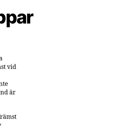
ppar
a
st vid
inte
ynd är
främst
v