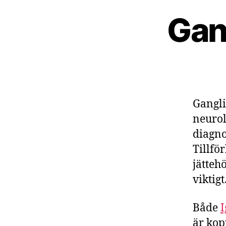
Gan
Gangli
neurol
diagno
Tillför
jätteh
viktigt
Både
I
är kop