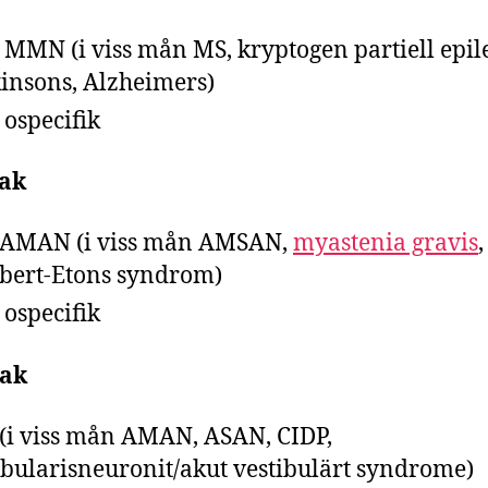
 MMN (i viss mån MS, kryptogen partiell epile
insons, Alzheimers)
 ospecifik
ak
 AMAN (i viss mån AMSAN,
myastenia gravis
,
ert-Etons syndrom)
 ospecifik
ak
 (i viss mån AMAN, ASAN, CIDP,
ibularisneuronit/akut vestibulärt syndrome)