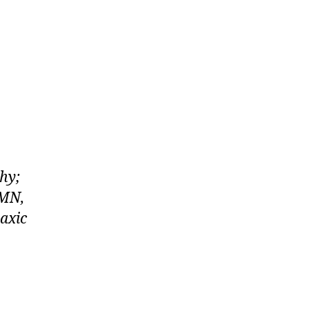
hy;
MMN,
axic