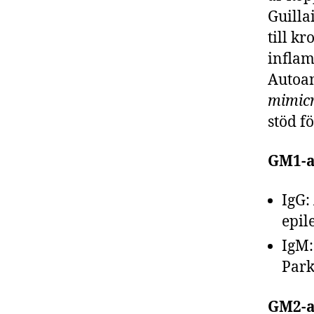
Guilla
till k
inflam
Autoan
mimic
stöd f
GM1-
IgG:
epil
IgM:
Park
GM2-