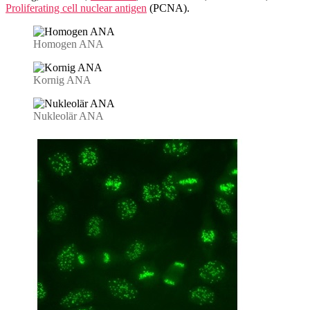
Proliferating cell nuclear antigen
(PCNA).
Homogen ANA
Kornig ANA
Nukleolär ANA