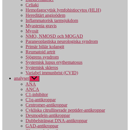
Celiaki
Hemofagocytisk lymfohistiocytos (HLH)
Hereditärt angioödem
Inflammatorisk tarmsjukdom
Myastenia gravis
Myosit
NMO, NMOSD och MOGAD
Paraneoplastiska neurologiska syndrom
Primär biliär kolangit
Reumatoid artrit
Sjögrens syndrom
Systemisk lupus erythematosus
Systemisk skleros
Variabel immunbrist (CVID)
analyser
Visa
undermeny
ANA
ANCA
C1-inhibitor
C1q-antikroppar
Centromer-antikroppar
Cykliska citrullinerade peptider-antikroppar
Desmoglein-antikroppar
Dubbelsträngat DNA-antikroppar
GAD-antikroppar