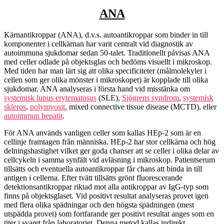
ANA
Kärnantikroppar (ANA), d.v.s. autoantikroppar som binder in till
komponenter i cellkärnan har varit centralt vid diagnostik av
autoimmuna sjukdomar sedan 50-talet. Traditionellt påvisas ANA
med celler odlade på objektsglas och bedöms visuellt i mikroskop.
Med tiden har man lärt sig att olika specificiteter (målmolekyler i
cellen som ger olika mönster i mikroskopet) är kopplade till olika
sjukdomar. ANA analyseras i första hand vid misstänka om
systemisk lupus erytematosus
(SLE),
Sjögrens syndrom
,
systemisk
skleros
,
polymyosit
, mixed connective tissue disease (MCTD), eller
autoimmun hepatit
.
För ANA används vanligen celler som kallas HEp-2 som är en
cellinje framtagen från människa. HEp-2 har stor cellkärna och hög
delningshastighet vilket ger goda chanser att se celler i olika delar av
cellcykeln i samma synfält vid avläsning i mikroskop. Patientserum
tillsätts och eventuella autoantikroppar får chans att binda in till
antigen i cellerna. Efter tvätt tillsätts grönt fluorescerande
detektionsantikroppar riktad mot alla antikroppar av IgG-typ som
finns på objektsglaset. Vid positivt resultat analyseras provet igen
med flera olika spädningar och den högsta spädningen (mest
utspädda provet) som fortfarande ger positivt resultat anges som en
titer i svaret från laboratoriet. Denna metod kallas indirekt