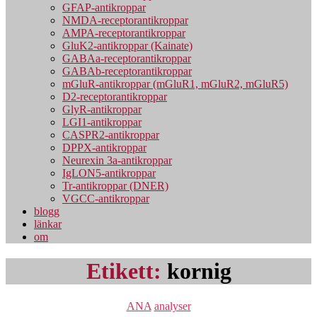
GFAP-antikroppar
NMDA-receptorantikroppar
AMPA-receptorantikroppar
GluK2-antikroppar (Kainate)
GABAa-receptorantikroppar
GABAb-receptorantikroppar
mGluR-antikroppar (mGluR1, mGluR2, mGluR5)
D2-receptorantikroppar
GlyR-antikroppar
LGI1-antikroppar
CASPR2-antikroppar
DPPX-antikroppar
Neurexin 3a-antikroppar
IgLON5-antikroppar
Tr-antikroppar (DNER)
VGCC-antikroppar
blogg
länkar
om
Etikett:
kornig
Kategorier
ANA
analyser