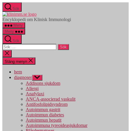
Hoppa
Sök
till
klinimm.se
innehåll
Encyklopedi om Klinisk Immunologi
Meny
Meny
Sök
Sök
efter:
Stäng
sökningen
Stäng menyn
hem
diagnoser
Visa
undermeny
Addisons sjukdom
Allergi
Anafylaxi
ANCA-associerad vaskulit
Antifosfolipidsyndrom
Autoimmun gastrit
Autoimmun diabetes
Autoimmun hepatit
Autoimmuna tyreoideasjukdomar
Blåsdermatoser