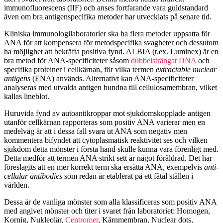
immunofluorescens (IIF) och anses fortfarande vara guldstandard
även om bra antigenspecifika metoder har utvecklats på senare tid.
Kliniska immunologilaboratorier ska ha flera metoder uppsatta för
ANA för att kompensera för metodspecifika svagheter och dessutom
ha möjlighet att bekräfta positiva fynd. ALBIA (t.ex. Luminex) är en
bra metod för ANA-specificiteter såsom
dubbelsträngat DNA
och
specifika proteiner i cellkärnan, för vilka termen
extractable nuclear
antigens
(ENA) används. Alternativt kan ANA-specificiteter
analyseras med utvalda antigen bundna till cellulosamembran, vilket
kallas lineblot.
Huruvida fynd av autoantikroppar mot sjukdomskopplade antigen
utanför cellkärnan rapporteras som positiv ANA varierar men en
medelväg är att i dessa fall svara ut ANA som negativ men
kommentera bifyndet att cytoplasmatisk reaktivitet ses och vilken
sjukdom detta mönster i första hand skulle kunna vara förenligt med.
Detta medför att termen ANA strikt sett är något föråldrad. Det har
föreslagits att en mer korrekt term ska ersätta ANA, exempelvis
anti-
cellular antibodies
som redan är etablerat på ett fåtal ställen i
världen.
Dessa är de vanliga mönster som alla klassificeras som positiv ANA
med angivet mönster och titer i svaret från laboratoriet: Homogen,
Kornig, Nukleolär,
Centromer
, Kärnmembran, Nuclear dots,