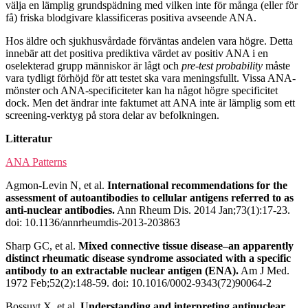
välja en lämplig grundspädning med vilken inte för många (eller för
få) friska blodgivare klassificeras positiva avseende ANA.
Hos äldre och sjukhusvårdade förväntas andelen vara högre. Detta
innebär att det positiva prediktiva värdet av positiv ANA i en
oselekterad grupp människor är lågt och
pre-test probability
måste
vara tydligt förhöjd för att testet ska vara meningsfullt. Vissa ANA-
mönster och ANA-specificiteter kan ha något högre specificitet
dock. Men det ändrar inte faktumet att ANA inte är lämplig som ett
screening-verktyg på stora delar av befolkningen.
Litteratur
ANA Patterns
Agmon-Levin N, et al.
International recommendations for the
assessment of autoantibodies to cellular antigens referred to as
anti-nuclear antibodies.
Ann Rheum Dis. 2014 Jan;73(1):17-23.
doi: 10.1136/annrheumdis-2013-203863
Sharp GC, et al.
Mixed connective tissue disease–an apparently
distinct rheumatic disease syndrome associated with a specific
antibody to an extractable nuclear antigen (ENA).
Am J Med.
1972 Feb;52(2):148-59. doi: 10.1016/0002-9343(72)90064-2
Bossuyt X, et al.
Understanding and interpreting antinuclear