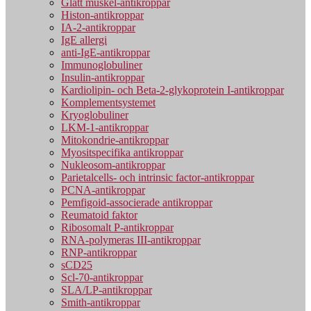
Glatt muskel-antikroppar
Histon-antikroppar
IA-2-antikroppar
IgE allergi
anti-IgE-antikroppar
Immunoglobuliner
Insulin-antikroppar
Kardiolipin- och Beta-2-glykoprotein I-antikroppar
Komplementsystemet
Kryoglobuliner
LKM-1-antikroppar
Mitokondrie-antikroppar
Myositspecifika antikroppar
Nukleosom-antikroppar
Parietalcells- och intrinsic factor-antikroppar
PCNA-antikroppar
Pemfigoid-associerade antikroppar
Reumatoid faktor
Ribosomalt P-antikroppar
RNA-polymeras III-antikroppar
RNP-antikroppar
sCD25
Scl-70-antikroppar
SLA/LP-antikroppar
Smith-antikroppar