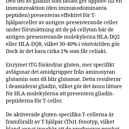
Den del av gliadin som lättast ger upphov till en
immunreaktion (den immunodominanta
peptiden) presenteras effektivt för T-
hjälparceller av antigen-presenterande celler
under förutsättning att de på cellytan bär de
antigen-presenterande molekylerna HLA-DQ2
eller HLA-DQ8, vilket 30-40% i västvärlden gör.
Dock är det bara cirka 1% som får celiaki.
Enzymet tTG förändrar gluten, mer specifikt
avlägsnar det amidgrupper från aminosyran
glutamin som då blir glutamat. Detta resulterar
i deamiderat gliadin, vilket gör det ännu lättare
för HLA-molekylerna att presentera gliadin-
peptiderna för T-celler.
De aktiverade gluten-specifika T-cellerna är
framförallt av T hjälpar (Th)1-fenotyp, vilket