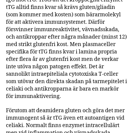
tTG alltid finns kvar så krävs gluten/gliadin
(som kommer med kosten) som bärarmolekyl
för att aktivera immunsystemet. Därför
försvinner immunreaktivitet, vävnadsskada,
och antikroppar efter några månader (minst 12)
med strikt glutenfri kost. Men plasmaceller
specifika för tTG finns kvar i lamina propria
efter flera år av glutenfri kost men de verkar
inte utöva någon patogen effekt. Det är
sannolikt intraepiteliala cytotoxiska T-celler
som utövar den direkta skadan på tarmepitelet i
celiaki och antikropparna är bara en markör
för immunaktivering.
Förutom att deamidera gluten och göra det mer
immunogent så är tTG även ett autoantigen vid
celiaki. Normalt finns enzymet intracellulärt
men vid inflammation och vävnadsskada