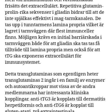
frisätts det extracellulärt. Repetitiva glutamin-
prolin-rika sekvenser i gliadin bidrar till att de
inte spjälkas effektivt i mag-tarmkanalen. De
tas upp i tunntarmens lamina propria vilket är
lagret i tarmväggen där flest immunceller
finns. Möjligen krävs en initial barriärskada i
tarmväggen både för att gliadin ska tas tas få
tillträde till lamina propria men också för att
tTG ska exponeras extracellulärt för
immunsystemet.
Detta transglutaminas som egentligen heter
transglutaminas 2 ingår i en familj av enzymer
och autoantikroppar mot vissa av de andra
medlemmarna har intressanta kliniska
kopplingar. anti-tTG3 är kopplats till dermatitis
herpetiformis och anti-tTG6 är kopplat till
gluten-ataxi, två extraintestinala