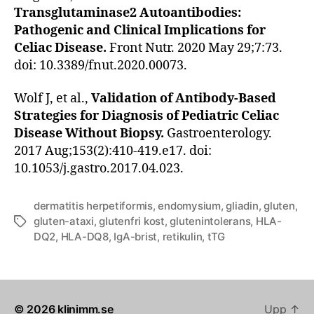
Transglutaminase2 Autoantibodies:
Pathogenic and Clinical Implications for
Celiac Disease.
Front Nutr. 2020 May 29;7:73.
doi: 10.3389/fnut.2020.00073.
Wolf J, et al.,
Validation of Antibody-Based
Strategies for Diagnosis of Pediatric Celiac
Disease Without Biopsy.
Gastroenterology.
2017 Aug;153(2):410-419.e17. doi:
10.1053/j.gastro.2017.04.023.
dermatitis herpetiformis
,
endomysium
,
gliadin
,
gluten
,
gluten-ataxi
,
glutenfri kost
,
glutenintolerans
,
HLA-
Etiketter
DQ2
,
HLA-DQ8
,
IgA-brist
,
retikulin
,
tTG
© 2026
klinimm.se
Upp
↑