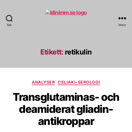
Sök
Meny
klinimm.se
Etikett:
retikulin
Kategorier
ANALYSER
CELIAKI-SEROLOGI
Transglutaminas- och
deamiderat gliadin-
antikroppar