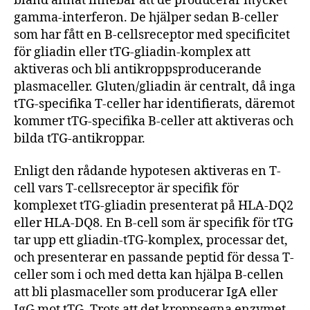
bland annat innebär att de producerar mycket
gamma-interferon. De hjälper sedan B-celler
som har fått en B-cellsreceptor med specificitet
för gliadin eller tTG-gliadin-komplex att
aktiveras och bli antikroppsproducerande
plasmaceller. Gluten/gliadin är centralt, då inga
tTG-specifika T-celler har identifierats, däremot
kommer tTG-specifika B-celler att aktiveras och
bilda tTG-antikroppar.
Enligt den rådande hypotesen aktiveras en T-
cell vars T-cellsreceptor är specifik för
komplexet tTG-gliadin presenterat på HLA-DQ2
eller HLA-DQ8. En B-cell som är specifik för tTG
tar upp ett gliadin-tTG-komplex, processar det,
och presenterar en passande peptid för dessa T-
celler som i och med detta kan hjälpa B-cellen
att bli plasmaceller som producerar IgA eller
IgG mot tTG. Trots att det kroppsegna enzymet