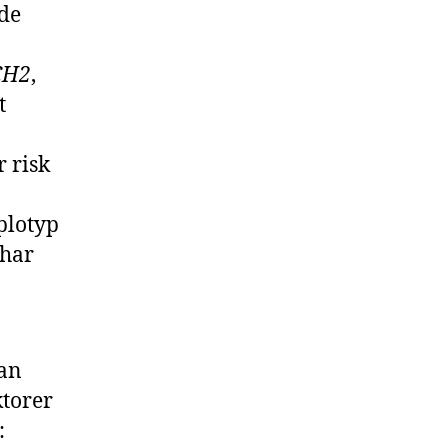
nde
CH2
,
t
r risk
plotyp
 har
nan
ktorer
: