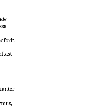
ide
ssa
oforit.
ftast
ianter
hymus,