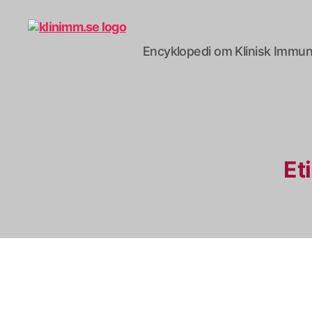
Encyklopedi om Klinisk Immun
klinimm.se
Eti