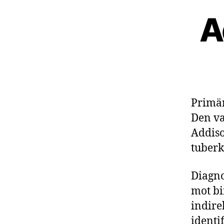
A
Primär
Den va
Addiso
tuberk
Diagno
mot bi
indire
identi