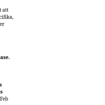
 att
ifika,
ler
ase.
s
ts
Feb