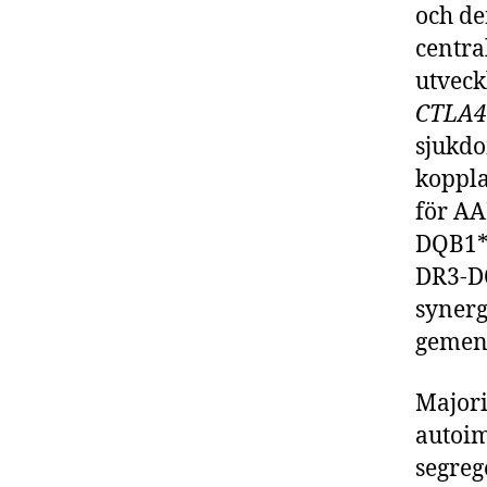
och de
centra
utveck
CTLA4
sjukd
koppla
för AA
DQB1*0
DR3-DQ
synerg
gemen
Majori
autoim
segreg