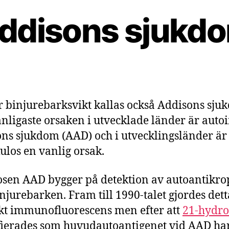
ddisons sjukd
 binjurebarksvikt kallas också Addisons sju
nligaste orsaken i utvecklade länder är au
ns sjukdom (AAD) och i utvecklingsländer är 
ulos en vanlig orsak.
sen AAD bygger på detektion av autoantikr
njurebarken. Fram till 1990-talet gjordes det
kt immunofluorescens men efter att
21-hydro
fierades som huvudautoantigenet vid AAD ha