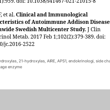
1):959. doi: 10.1038/s41467-021-21015-8
, et al.
Clinical and Immunological
cteristics of Autoimmune Addison Disease
nwide Swedish Multicenter Study.
J Clin
inol Metab. 2017 Feb 1;102(2):379-389. doi:
0/jc.2016-2522
ydroxylas
,
21-hydroxylas
,
AIRE
,
APS1
,
endokrinologi
,
side ch
vage enzyme