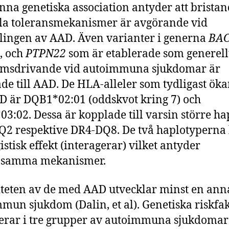
nna genetiska association antyder att brista
la toleransmekanismer är avgörande vid
lingen av AAD. Även varianter i generna
BA
, och
PTPN22
som är etablerade som generell
omsdrivande vid autoimmuna sjukdomar är
de till AAD. De HLA-alleler som tydligast öka
D är DQB1*02:01 (oddskvot kring 7) och
3:02. Dessa är kopplade till varsin större ha
2 respektive DR4-DQ8. De två haplotyperna
istisk effekt (interagerar) vilket antyder
samma mekanismer.
teten av de med AAD utvecklar minst en an
mun sjukdom (Dalin, et al). Genetiska riskfa
erar i tre grupper av autoimmuna sjukdomar