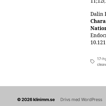
11;12(
Dalin F
Chara
Natio
Endocr
10.121
17-h
Etiketter
clea
© 2026
klinimm.se
Drivs med WordPress