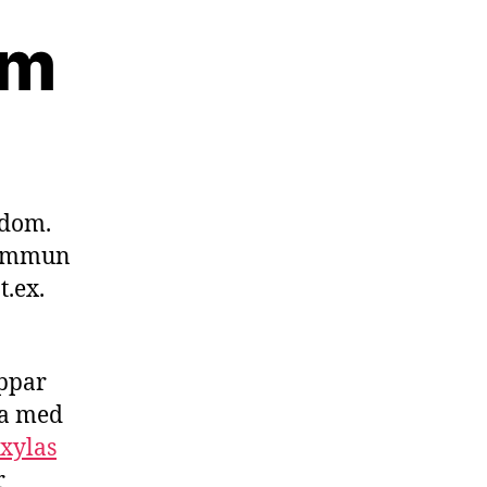
om
kdom.
toimmun
t.ex.
oppar
ta med
xylas
r