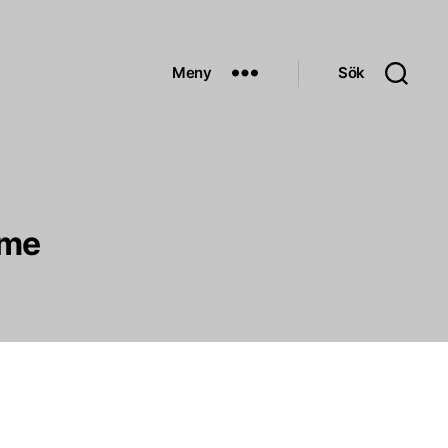
Meny
Sök
yme