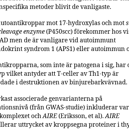
nspecifika metoder blivit de vanligaste.
utoantikroppar mot 17-hydroxylas och mot
s
cleavage enzyme
(P450scc) förekommer hos vi
AD men de är vanligare vid autoimmunt
dokrint syndrom 1 (APS1) eller autoimmun o
tikropparna, som inte är patogena i sig, har o
yp vilket antyder att T-celler av Th1-typ är
dade i destruktionen av binjurebarkvävnad.
rkast associerade genvarianterna på
tionsnivå (från GWAS-studie) inkluderar var
-komplexet och
AIRE
(Eriksson, et al).
AIRE
llerar uttrycket av kroppsegna proteiner i t