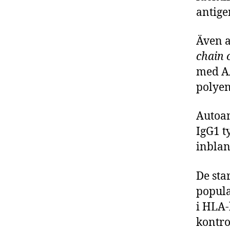
antige
Även a
chain 
med A
polyen
Autoan
IgG1 t
inblan
De sta
popula
i HLA
kontro