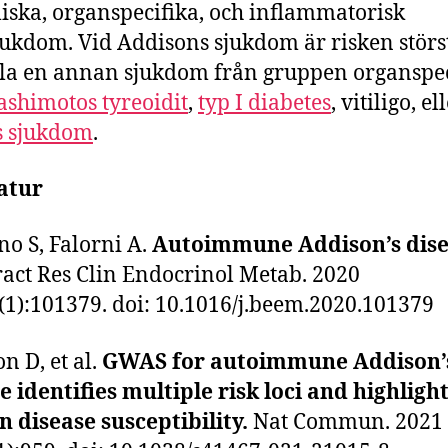
iska, organspecifika, och inflammatorisk
ukdom. Vid Addisons sjukdom är risken störst
la en annan sjukdom från gruppen organspec
shimotos tyreoidit
,
typ I diabetes
, vitiligo, el
s sjukdom
.
atur
no S, Falorni A.
Autoimmune Addison’s dise
ract Res Clin Endocrinol Metab. 2020
(1):101379. doi: 10.1016/j.beem.2020.101379
n D, et al.
GWAS for autoimmune Addison’
e identifies multiple risk loci and highligh
n disease susceptibility.
Nat Commun. 2021 