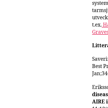
system
tarmsj
utveck
t.ex.
Ha
Grave
Litter
Saveri
Best P
Jan;34
Eriksso
diseas
AIRE i