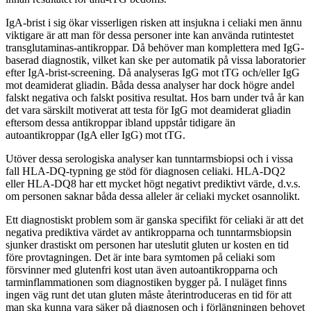
IgA-brist i sig ökar visserligen risken att insjukna i celiaki men ännu
viktigare är att man för dessa personer inte kan använda rutintestet
transglutaminas-antikroppar. Då behöver man komplettera med IgG-
baserad diagnostik, vilket kan ske per automatik på vissa laboratorier
efter IgA-brist-screening. Då analyseras IgG mot tTG och/eller IgG
mot deamiderat gliadin. Båda dessa analyser har dock högre andel
falskt negativa och falskt positiva resultat. Hos barn under två år kan
det vara särskilt motiverat att testa för IgG mot deamiderat gliadin
eftersom dessa antikroppar ibland uppstår tidigare än
autoantikroppar (IgA eller IgG) mot tTG.
Utöver dessa serologiska analyser kan tunntarmsbiopsi och i vissa
fall HLA-DQ-typning ge stöd för diagnosen celiaki. HLA-DQ2
eller HLA-DQ8 har ett mycket högt negativt prediktivt värde, d.v.s.
om personen saknar båda dessa alleler är celiaki mycket osannolikt.
Ett diagnostiskt problem som är ganska specifikt för celiaki är att det
negativa prediktiva värdet av antikropparna och tunntarmsbiopsin
sjunker drastiskt om personen har uteslutit gluten ur kosten en tid
före provtagningen. Det är inte bara symtomen på celiaki som
försvinner med glutenfri kost utan även autoantikropparna och
tarminflammationen som diagnostiken bygger på. I nuläget finns
ingen väg runt det utan gluten måste återintroduceras en tid för att
man ska kunna vara säker på diagnosen och i förlängningen behovet