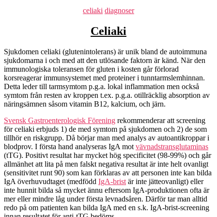
Kategorier
celiaki
diagnoser
Celiaki
Sjukdomen celiaki (glutenintolerans) är unik bland de autoimmuna
sjukdomarna i och med att den utlösande faktorn är känd. När den
immunologiska toleransen för gluten i kosten går förlorad
korsreagerar immunsystemet med proteiner i tunntarmslemhinnan.
Detta leder till tarmsymtom p.g.a. lokal inflammation men också
symtom från resten av kroppen t.ex. p.g.a. otillräcklig absorption av
näringsämnen såsom vitamin B12, kalcium, och järn.
Svensk Gastroenterologisk Förening
rekommenderar att screening
för celiaki erbjuds 1) de med symtom på sjukdomen och 2) de som
tillhör en riskgrupp. Då börjar man med analys av autoantikroppar i
blodprov. I första hand analyseras IgA mot
vävnadstransglutaminas
(tTG). Positivt resultat har mycket hög specificitet (98-99%) och går
allmänhet att lita på men falskt negativa resultat är inte helt ovanligt
(sensitivitet runt 90) som kan förklaras av att personen inte kan bilda
IgA överhuvudtaget (medfödd
IgA-brist
är inte jätteovanligt) eller
inte hunnit bilda så mycket ännu eftersom IgA-produktionen ofta är
mer eller mindre låg under första levnadsåren. Därför tar man alltid
redo på om patienten kan bilda IgA med en s.k. IgA-brist-screening
innan resultatet för anti-tTG bedöms.