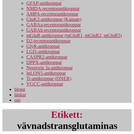
GFAP-antikroppar
NMDA-receptorantikroppar
AMPA-receptorantikroppar
GluK2-antikroppar (Kainate)
GABAa-receptorantikroppar
GABAb-receptorantikroppar
mGluR-antikroppar (mGluR1, mGluR2, mGluR5)
D2-receptorantikroppar
GlyR-antikroppar
LGI1-antikroppar
CASPR2-antikroppar
DPPX-antikroppar
Neurexin 3a-antikroppar
IgLON5-antikroppar
Tr-antikroppar (DNER)
VGCC-antikroppar
blogg
länkar
om
Etikett:
vävnadstransglutaminas