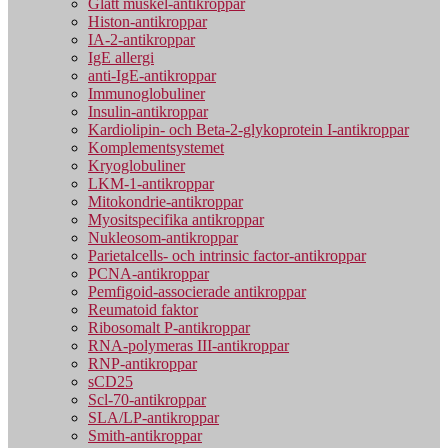
Glatt muskel-antikroppar
Histon-antikroppar
IA-2-antikroppar
IgE allergi
anti-IgE-antikroppar
Immunoglobuliner
Insulin-antikroppar
Kardiolipin- och Beta-2-glykoprotein I-antikroppar
Komplementsystemet
Kryoglobuliner
LKM-1-antikroppar
Mitokondrie-antikroppar
Myositspecifika antikroppar
Nukleosom-antikroppar
Parietalcells- och intrinsic factor-antikroppar
PCNA-antikroppar
Pemfigoid-associerade antikroppar
Reumatoid faktor
Ribosomalt P-antikroppar
RNA-polymeras III-antikroppar
RNP-antikroppar
sCD25
Scl-70-antikroppar
SLA/LP-antikroppar
Smith-antikroppar