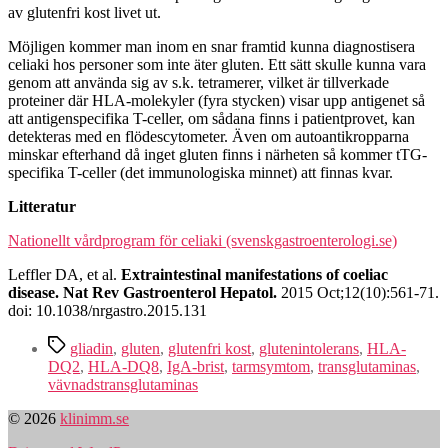
av glutenfri kost livet ut.
Möjligen kommer man inom en snar framtid kunna diagnostisera
celiaki hos personer som inte äter gluten. Ett sätt skulle kunna vara
genom att använda sig av s.k. tetramerer, vilket är tillverkade
proteiner där HLA-molekyler (fyra stycken) visar upp antigenet så
att antigenspecifika T-celler, om sådana finns i patientprovet, kan
detekteras med en flödescytometer. Även om autoantikropparna
minskar efterhand då inget gluten finns i närheten så kommer tTG-
specifika T-celler (det immunologiska minnet) att finnas kvar.
Litteratur
Nationellt vårdprogram för celiaki (svenskgastroenterologi.se)
Leffler DA, et al.
Extraintestinal manifestations of coeliac
disease. Nat Rev Gastroenterol Hepatol.
2015 Oct;12(10):561-71.
doi: 10.1038/nrgastro.2015.131
Etiketter
gliadin
,
gluten
,
glutenfri kost
,
glutenintolerans
,
HLA-
DQ2
,
HLA-DQ8
,
IgA-brist
,
tarmsymtom
,
transglutaminas
,
vävnadstransglutaminas
© 2026
klinimm.se