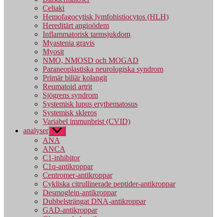
Celiaki
Hemofagocytisk lymfohistiocytos (HLH)
Hereditärt angioödem
Inflammatorisk tarmsjukdom
Myastenia gravis
Myosit
NMO, NMOSD och MOGAD
Paraneoplastiska neurologiska syndrom
Primär biliär kolangit
Reumatoid artrit
Sjögrens syndrom
Systemisk lupus erythematosus
Systemisk skleros
Variabel immunbrist (CVID)
analyser
Visa
undermeny
ANA
ANCA
C1-inhibitor
C1q-antikroppar
Centromer-antikroppar
Cykliska citrullinerade peptider-antikroppar
Desmoglein-antikroppar
Dubbelsträngat DNA-antikroppar
GAD-antikroppar