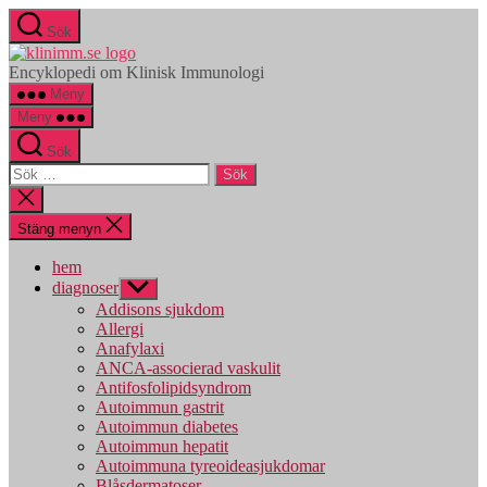
Hoppa
Sök
till
klinimm.se
innehåll
Encyklopedi om Klinisk Immunologi
Meny
Meny
Sök
Sök
efter:
Stäng
sökningen
Stäng menyn
hem
diagnoser
Visa
undermeny
Addisons sjukdom
Allergi
Anafylaxi
ANCA-associerad vaskulit
Antifosfolipidsyndrom
Autoimmun gastrit
Autoimmun diabetes
Autoimmun hepatit
Autoimmuna tyreoideasjukdomar
Blåsdermatoser