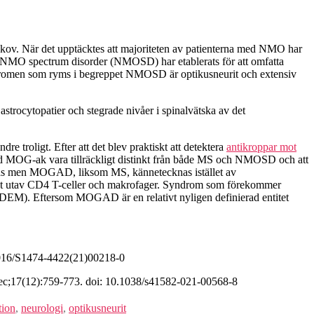
kov. När det upptäcktes att majoriteten av patienterna med NMO har
t NMO spectrum disorder (NMOSD) har etablerats för att omfatta
yndromen som ryms i begreppet NMOSD är optikusneurit och extensiv
trocytopatier och stegrade nivåer i spinalvätska av det
 troligt. Efter att det blev praktiskt att detektera
antikroppar mot
med MOG-ak vara tillräckligt distinkt från både MS och NMOSD och att
das men MOGAD, liksom MS, kännetecknas istället av
rämst utav CD4 T-celler och makrofager. Syndrom som förekommer
DEM). Eftersom MOGAD är en relativt nyligen definierad entitet
1016/S1474-4422(21)00218-0
c;17(12):759-773. doi: 10.1038/s41582-021-00568-8
tion
,
neurologi
,
optikusneurit