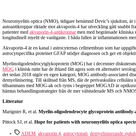
Neuromyelitis optica (NMO), tidigare benämnd Devic’s sjukdom, är i
autoantikroppar riktade mot akvaporin-4 har utveckling gått snabbt
patienter med
akvaporin-4-antikroppar
men med begränsade kliniska ma
longitudinell myelit de vanligaste. I båda fallen är inflammationen 
Akvaporin-4 är en kanal i astrocyternas cellmembran som har uppgifte
astrocytspecifika proteinet GFAP stödjer diagnosen och ger ett objekt
Myelinoligodendrocytglykoprotein (MOG) har i decennier diskuterats som
MOG
i klinisk rutin har de ibland fått agera som ett alternativt 
det sedan 2018 utgör en egen kategori, MOG antibody-associated d
demyelinisering. Till skillnad från MS, där de perivaskulära cellul
tillsammans med MOG-ak och ryms i begreppet MOGAD är optikusneuri
hämtas behandlingsstrategier från de mer välstuderade MS och NMO
Litteratur
Marignier R, et al.
Myelin-oligodendrocyte glycoprotein antibody-a
Pittock SJ, et al.
Hope for patients with neuromyelitis optica spect
Etiketter
ADEM
,
akvaporin 4
,
astrocytopati
,
demyeliniserande sjukd