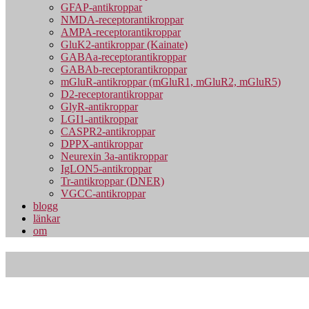
GFAP-antikroppar
NMDA-receptorantikroppar
AMPA-receptorantikroppar
GluK2-antikroppar (Kainate)
GABAa-receptorantikroppar
GABAb-receptorantikroppar
mGluR-antikroppar (mGluR1, mGluR2, mGluR5)
D2-receptorantikroppar
GlyR-antikroppar
LGI1-antikroppar
CASPR2-antikroppar
DPPX-antikroppar
Neurexin 3a-antikroppar
IgLON5-antikroppar
Tr-antikroppar (DNER)
VGCC-antikroppar
blogg
länkar
om