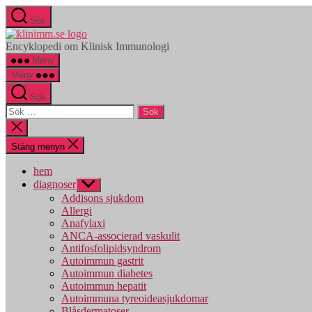
Hoppa
Sök
till
klinimm.se
innehåll
Encyklopedi om Klinisk Immunologi
Meny
Meny
Sök
Sök
efter:
Stäng
sökningen
Stäng menyn
hem
diagnoser
Visa
undermeny
Addisons sjukdom
Allergi
Anafylaxi
ANCA-associerad vaskulit
Antifosfolipidsyndrom
Autoimmun gastrit
Autoimmun diabetes
Autoimmun hepatit
Autoimmuna tyreoideasjukdomar
Blåsdermatoser