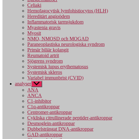
Celiaki
Hemofagocytisk lymfohistiocytos (HLH)
Hereditärt angioödem
Inflammatorisk tarmsjukdom
Myastenia gravis
Myosit
NMO, NMOSD och MOGAD
Paraneoplastiska neurologiska syndrom
Primär biliär kolangit
Reumatoid artrit
Sjögrens syndrom
Systemisk lupus erythematosus
Systemisk skleros
Variabel immunbrist (CVID)
analyser
Visa
undermeny
ANA
ANCA
C1-inhibitor
C1q-antikroppar
Centromer-antikroppar
Cykliska citrullinerade peptider-antikroppar
Desmoglein-antikroppar
Dubbelsträngat DNA-antikroppar
GAD-antikroppar