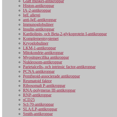
Glatt muskel-antikroppar
Histon-antikroppar
IA-2-antikroppar
IgE allergi
anti-IgE-antikroppar
Immunoglobuliner
Insulin-antikroppar
Kardiolipin- och Beta-2-glykoprotein I-antikroppar
Komplementsystemet
Kryoglobuliner
LKM-1-antikroppar
Mitokondrie-antikroppar
Myositspecifika antikroppar
Nukleosom-antikroppar
Parietalcells- och intrinsic factor-antikroppar
PCNA-antikroppar
Pemfigoid-associerade antikroppar
Reumatoid faktor
Ribosomalt P-antikroppar
RNA-polymeras III-antikroppar
RNP-antikroppar
sCD25
Scl-70-antikroppar
SLA/LP-antikroppar
Smith-antikroppar