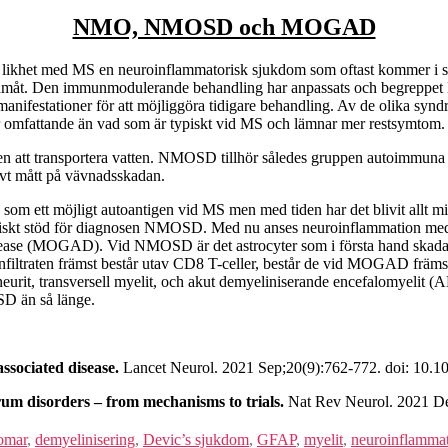
NMO, NMOSD och MOGAD
 likhet med MS en neuroinflammatorisk sjukdom som oftast kommer i s
 framåt. Den immunmodulerande behandling har anpassats och begreppe
nifestationer för att möjliggöra tidigare behandling. Av de olika s
mer omfattande än vad som är typiskt vid MS och lämnar mer restsymtom.
n att transportera vatten. NMOSD tillhör således gruppen autoimmuna as
ivt mått på vävnadsskadan.
 ett möjligt autoantigen vid MS men med tiden har det blivit allt mindre
serologiskt stöd för diagnosen NMOSD. Med nu anses neuroinflammation 
isease (MOGAD). Vid NMOSD är det astrocyter som i första hand ska
ära infiltraten främst består utav CD8 T-celler, består de vid MOGAD f
t, transversell myelit, och akut demyeliniserande encefalomyelit (A
SD än så länge.
ssociated disease.
Lancet Neurol. 2021 Sep;20(9):762-772. doi: 10.
rum disorders – from mechanisms to trials.
Nat Rev Neurol. 2021 De
omar
,
demyelinisering
,
Devic’s sjukdom
,
GFAP
,
myelit
,
neuroinflamma