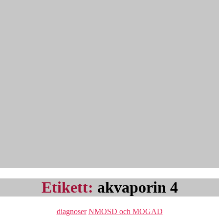
Etikett:
akvaporin 4
Kategorier
diagnoser
NMOSD och MOGAD