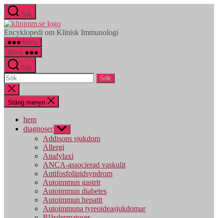
Hoppa
Sök
till
klinimm.se
innehåll
Encyklopedi om Klinisk Immunologi
Meny
Meny
Sök
Sök
efter:
Stäng
sökningen
Stäng menyn
hem
diagnoser
Visa
undermeny
Addisons sjukdom
Allergi
Anafylaxi
ANCA-associerad vaskulit
Antifosfolipidsyndrom
Autoimmun gastrit
Autoimmun diabetes
Autoimmun hepatit
Autoimmuna tyreoideasjukdomar
Blåsdermatoser