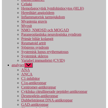
Celiaki
Hemofagocytisk lymfohistiocytos (HLH)
Hereditärt angioödem
Inflammatorisk tarmsjukdom
Myastenia gravis
Myosit
NMO, NMOSD och MOGAD
Paraneoplastiska neurologiska syndrom
Primär biliär kolangit
Reumatoid artrit
Sjögrens syndrom
Systemisk lupus erythematosus
Systemisk skleros
Variabel immunbrist (CVID)
analyser
Visa
undermeny
ANA
ANCA
C1-inhibitor
C1q-antikroppar
Centromer-antikroppar
Cykliska citrullinerade peptider-antikroppar
Desmoglein-antikroppar
Dubbelsträngat DNA-antikroppar
GAD-antikroppar