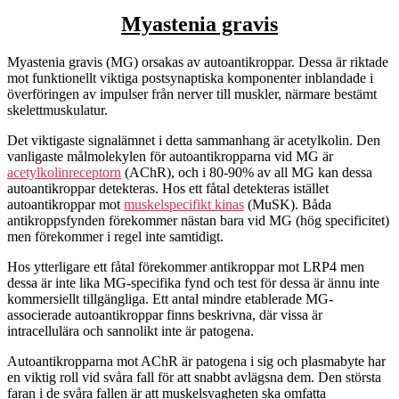
Myastenia gravis
Myastenia gravis (MG) orsakas av autoantikroppar. Dessa är riktade
mot funktionellt viktiga postsynaptiska komponenter inblandade i
överföringen av impulser från nerver till muskler, närmare bestämt
skelettmuskulatur.
Det viktigaste signalämnet i detta sammanhang är acetylkolin. Den
vanligaste målmolekylen för autoantikropparna vid MG är
acetylkolinreceptorn
(AChR), och i 80-90% av all MG kan dessa
autoantikroppar detekteras. Hos ett fåtal detekteras istället
autoantikroppar mot
muskelspecifikt kinas
(MuSK). Båda
antikroppsfynden förekommer nästan bara vid MG (hög specificitet)
men förekommer i regel inte samtidigt.
Hos ytterligare ett fåtal förekommer antikroppar mot LRP4 men
dessa är inte lika MG-specifika fynd och test för dessa är ännu inte
kommersiellt tillgängliga. Ett antal mindre etablerade MG-
associerade autoantikroppar finns beskrivna, där vissa är
intracellulära och sannolikt inte är patogena.
Autoantikropparna mot AChR är patogena i sig och plasmabyte har
en viktig roll vid svåra fall för att snabbt avlägsna dem. Den största
faran i de svåra fallen är att muskelsvagheten ska omfatta