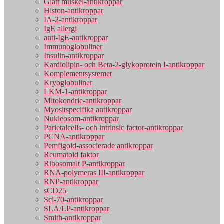
Glatt muskel-antikroppar
Histon-antikroppar
IA-2-antikroppar
IgE allergi
anti-IgE-antikroppar
Immunoglobuliner
Insulin-antikroppar
Kardiolipin- och Beta-2-glykoprotein I-antikroppar
Komplementsystemet
Kryoglobuliner
LKM-1-antikroppar
Mitokondrie-antikroppar
Myositspecifika antikroppar
Nukleosom-antikroppar
Parietalcells- och intrinsic factor-antikroppar
PCNA-antikroppar
Pemfigoid-associerade antikroppar
Reumatoid faktor
Ribosomalt P-antikroppar
RNA-polymeras III-antikroppar
RNP-antikroppar
sCD25
Scl-70-antikroppar
SLA/LP-antikroppar
Smith-antikroppar