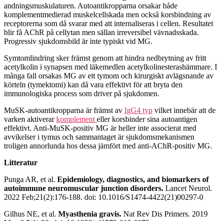
andningsmuskulaturen. Autoantikropparna orsakar både
komplementmedierad muskelcellskada men också korsbindning av
receptorerna som då svarar med att internaliseras i cellen. Resultatet
blir få AChR på cellytan men sällan irreversibel vävnadsskada.
Progressiv sjukdomsbild är inte typiskt vid MG.
Symtomlindring sker främst genom att hindra nedbrytning av fritt
acetylkolin i synapsen med läkemedlen acetylkolinesterashämmare. I
många fall orsakas MG av ett tymom och kirurgiskt avlägsnande av
körteln (tymektomi) kan då vara effektivt för att bryta den
immunologiska process som driver på sjukdomen.
MuSK-autoantikropparna är främst av
IgG4 typ
vilket innebär att de
varken aktiverar
komplement
eller korsbinder sina autoantigen
effektivt. Anti-MuSK-positiv MG är heller inte associerat med
avvikelser i tymus och sammantaget är sjukdomsmekanismen
troligen annorlunda hos dessa jämfört med anti-AChR-positiv MG.
Litteratur
Punga AR, et al.
Epidemiology, diagnostics, and biomarkers of
autoimmune neuromuscular junction disorders.
Lancet Neurol.
2022 Feb;21(2):176-188. doi: 10.1016/S1474-4422(21)00297-0
Gilhus NE, et al.
Myasthenia gravis.
Nat Rev Dis Primers. 2019