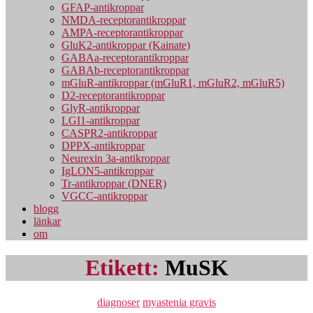
GFAP-antikroppar
NMDA-receptorantikroppar
AMPA-receptorantikroppar
GluK2-antikroppar (Kainate)
GABAa-receptorantikroppar
GABAb-receptorantikroppar
mGluR-antikroppar (mGluR1, mGluR2, mGluR5)
D2-receptorantikroppar
GlyR-antikroppar
LGI1-antikroppar
CASPR2-antikroppar
DPPX-antikroppar
Neurexin 3a-antikroppar
IgLON5-antikroppar
Tr-antikroppar (DNER)
VGCC-antikroppar
blogg
länkar
om
Etikett:
MuSK
Kategorier
diagnoser
myastenia gravis