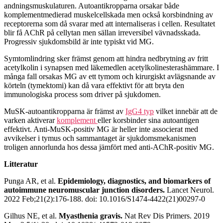
andningsmuskulaturen. Autoantikropparna orsakar både
komplementmedierad muskelcellskada men också korsbindning av
receptorerna som då svarar med att internaliseras i cellen. Resultatet
blir få AChR på cellytan men sällan irreversibel vävnadsskada.
Progressiv sjukdomsbild är inte typiskt vid MG.
Symtomlindring sker främst genom att hindra nedbrytning av fritt
acetylkolin i synapsen med läkemedlen acetylkolinesterashämmare. I
många fall orsakas MG av ett tymom och kirurgiskt avlägsnande av
körteln (tymektomi) kan då vara effektivt för att bryta den
immunologiska process som driver på sjukdomen.
MuSK-autoantikropparna är främst av
IgG4 typ
vilket innebär att de
varken aktiverar
komplement
eller korsbinder sina autoantigen
effektivt. Anti-MuSK-positiv MG är heller inte associerat med
avvikelser i tymus och sammantaget är sjukdomsmekanismen
troligen annorlunda hos dessa jämfört med anti-AChR-positiv MG.
Litteratur
Punga AR, et al.
Epidemiology, diagnostics, and biomarkers of
autoimmune neuromuscular junction disorders.
Lancet Neurol.
2022 Feb;21(2):176-188. doi: 10.1016/S1474-4422(21)00297-0
Gilhus NE, et al.
Myasthenia gravis.
Nat Rev Dis Primers. 2019