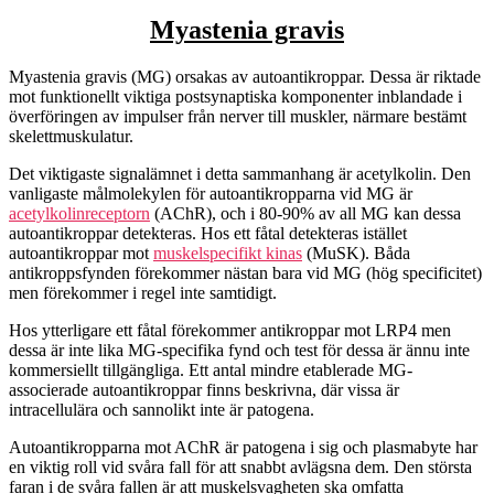
Myastenia gravis
Myastenia gravis (MG) orsakas av autoantikroppar. Dessa är riktade
mot funktionellt viktiga postsynaptiska komponenter inblandade i
överföringen av impulser från nerver till muskler, närmare bestämt
skelettmuskulatur.
Det viktigaste signalämnet i detta sammanhang är acetylkolin. Den
vanligaste målmolekylen för autoantikropparna vid MG är
acetylkolinreceptorn
(AChR), och i 80-90% av all MG kan dessa
autoantikroppar detekteras. Hos ett fåtal detekteras istället
autoantikroppar mot
muskelspecifikt kinas
(MuSK). Båda
antikroppsfynden förekommer nästan bara vid MG (hög specificitet)
men förekommer i regel inte samtidigt.
Hos ytterligare ett fåtal förekommer antikroppar mot LRP4 men
dessa är inte lika MG-specifika fynd och test för dessa är ännu inte
kommersiellt tillgängliga. Ett antal mindre etablerade MG-
associerade autoantikroppar finns beskrivna, där vissa är
intracellulära och sannolikt inte är patogena.
Autoantikropparna mot AChR är patogena i sig och plasmabyte har
en viktig roll vid svåra fall för att snabbt avlägsna dem. Den största
faran i de svåra fallen är att muskelsvagheten ska omfatta