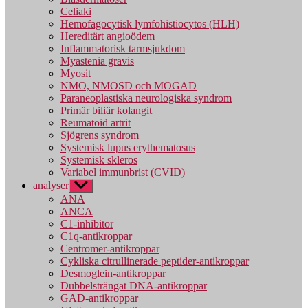
Celiaki
Hemofagocytisk lymfohistiocytos (HLH)
Hereditärt angioödem
Inflammatorisk tarmsjukdom
Myastenia gravis
Myosit
NMO, NMOSD och MOGAD
Paraneoplastiska neurologiska syndrom
Primär biliär kolangit
Reumatoid artrit
Sjögrens syndrom
Systemisk lupus erythematosus
Systemisk skleros
Variabel immunbrist (CVID)
analyser
Visa
undermeny
ANA
ANCA
C1-inhibitor
C1q-antikroppar
Centromer-antikroppar
Cykliska citrullinerade peptider-antikroppar
Desmoglein-antikroppar
Dubbelsträngat DNA-antikroppar
GAD-antikroppar