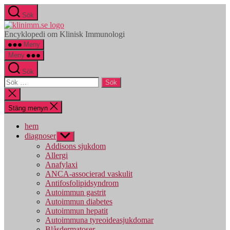
Hoppa
Sök
till
klinimm.se
innehåll
Encyklopedi om Klinisk Immunologi
Meny
Meny
Sök
Sök
efter:
Stäng
sökningen
Stäng menyn
hem
diagnoser
Visa
undermeny
Addisons sjukdom
Allergi
Anafylaxi
ANCA-associerad vaskulit
Antifosfolipidsyndrom
Autoimmun gastrit
Autoimmun diabetes
Autoimmun hepatit
Autoimmuna tyreoideasjukdomar
Blåsdermatoser