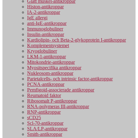
Glatt muskel-antikroppar
Histon-antikroppar
IA-2-antikroppar
IgE allergi
anti-IgE-antikroppar
Immunoglobuliner
Insulin-antikroppar
Kardiolipin- och Beta-2-glykoprotein I-antikroppar
Komplementsystemet
Kryoglobuliner
LKM-1-antikroppar
Mitokondrie-antikroppar
Myositspecifika antikroppar
Nukleosom-antikroppar
Parietalcells- och intrinsic factor-antikroppar
PCNA-antikroppar
Pemfigoid-associerade antikroppar
Reumatoid faktor
Ribosomalt P-antikroppar
RNA-polymeras III-antikroppar
RNP-antikroppar
sCD25
Scl-70-antikroppar
SLA/LP-antikroppar
Smith-antikroppar