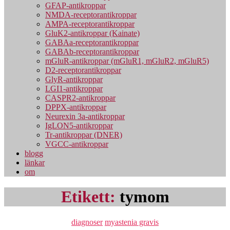
GFAP-antikroppar
NMDA-receptorantikroppar
AMPA-receptorantikroppar
GluK2-antikroppar (Kainate)
GABAa-receptorantikroppar
GABAb-receptorantikroppar
mGluR-antikroppar (mGluR1, mGluR2, mGluR5)
D2-receptorantikroppar
GlyR-antikroppar
LGI1-antikroppar
CASPR2-antikroppar
DPPX-antikroppar
Neurexin 3a-antikroppar
IgLON5-antikroppar
Tr-antikroppar (DNER)
VGCC-antikroppar
blogg
länkar
om
Etikett:
tymom
Kategorier
diagnoser
myastenia gravis