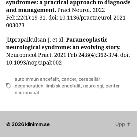
syndromes: a practical approach to diagnosis
and management.
Pract Neurol. 2022
Feb;22(1):19-31. doi: 10.1136/practneurol-2021-
003073
Jitprapaikulsan J, et al.
Paraneoplastic
neurological syndrome: an evolving story.
Neurooncol Pract. 2021 Feb 24;8(4):362-374. doi:
10.1093/nop/npab002
autoimmun encefalit
,
cancer
,
cerebellär
degeneration
,
limbisk encefalit
,
neurologi
,
perifer
Etiketter
neuronopati
© 2026
klinimm.se
Upp
↑